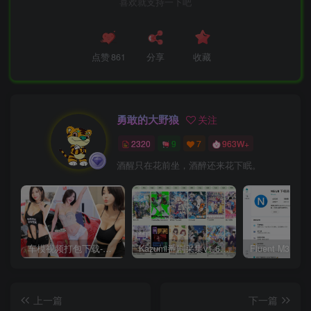
喜欢就支持一下吧
点赞
861
分享
收藏
勇敢的大野狼
关注
2320
9
7
963W+
酒醒只在花前坐，酒醉还来花下眠。
车模视频打包下载-高清无水印版
Kazumi番剧采集v1.6.9：支持自定义规则+在线观看+弹幕，跨平台下载
上一篇
下一篇