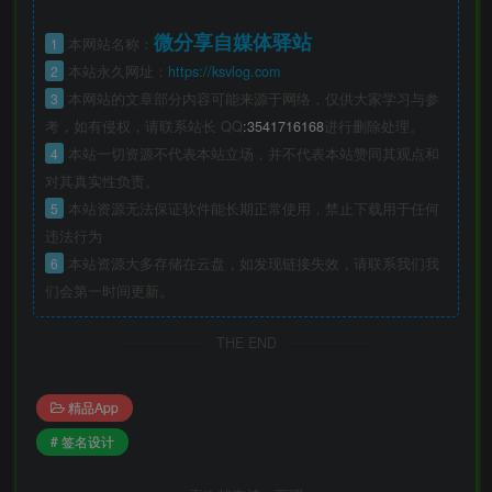
微分享自媒体驿站
1
本网站名称：
2
本站永久网址：
https://ksvlog.com
3
本网站的文章部分内容可能来源于网络，仅供大家学习与参
考，如有侵权，请联系站长 QQ
:3541716168
进行删除处理。
4
本站一切资源不代表本站立场，并不代表本站赞同其观点和
对其真实性负责。
5
本站资源无法保证软件能长期正常使用，禁止下载用于任何
违法行为
6
本站资源大多存储在云盘，如发现链接失效，请联系我们我
们会第一时间更新。
THE END
精品App
# 签名设计