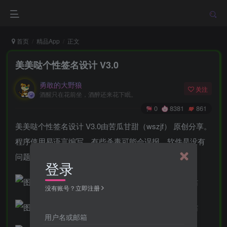
首页
精品App
正文
美美哒个性签名设计 V3.0
勇敢的大野狼
关注
酒醒只在花前坐，酒醉还来花下眠。
0
8381
861
美美哒个性签名设计 V3.0由苦瓜甘甜（wszjf） 原创分享。
程序使用易语言编写，有些杀毒可能会误报，软件是没有
问题的。
登录
没有账号？立即注册
用户名或邮箱