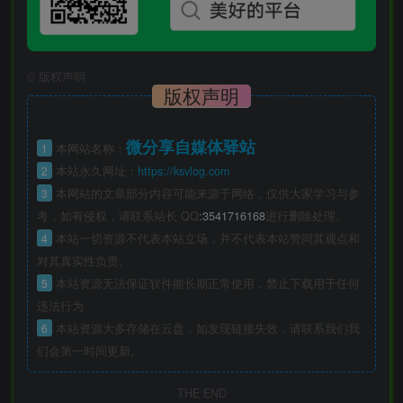
©
版权声明
版权声明
微分享自媒体驿站
1
本网站名称：
2
本站永久网址：
https://ksvlog.com
3
本网站的文章部分内容可能来源于网络，仅供大家学习与参
考，如有侵权，请联系站长 QQ
:3541716168
进行删除处理。
4
本站一切资源不代表本站立场，并不代表本站赞同其观点和
对其真实性负责。
5
本站资源无法保证软件能长期正常使用，禁止下载用于任何
违法行为
6
本站资源大多存储在云盘，如发现链接失效，请联系我们我
们会第一时间更新。
THE END