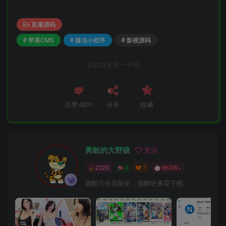
直播源码
# 苹果CMS
# 微信小程序
# 影视源码
喜欢就支持一下吧
点赞
4801
分享
收藏
勇敢的大野狼
关注
2320
9
7
963W+
酒醒只在花前坐，酒醉还来花下眠。