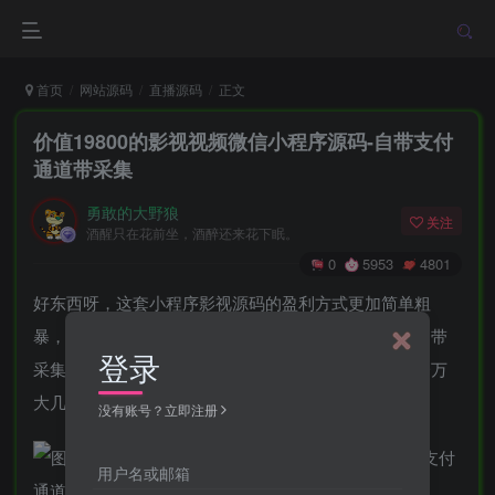
首页
网站源码
直播源码
正文
价值19800的影视视频微信小程序源码-自带支付
通道带采集
勇敢的大野狼
关注
酒醒只在花前坐，酒醉还来花下眠。
0
5953
4801
好东西呀，这套小程序影视源码的盈利方式更加简单粗
暴，卖会员的，只要无脑推广即可，自带支付通道，自带
登录
采集。后台功能非常完整。这个东东，在其它站可能一万
大几，正经的，不信的，自己查下价格就晓得了。
没有账号？立即注册
用户名或邮箱