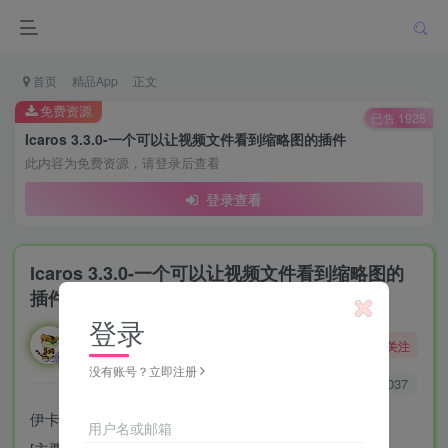
首页
精品App
正文
免费资源
已售 1928
Icaros 3.3.0-一个可以让视频文件看到缩略图的插件
此内容为免费资源，请登录后查看
登录查看
Icaros 3.3.0-一个可以让视频文件看到缩略图的
插件
登录
勇敢的大野狼
关注
酒醒只在花前坐，酒醉还来花下眠。
没有账号？立即注册
0
2736
3037
伊卡洛斯 v.3.3.0
用户名或邮箱