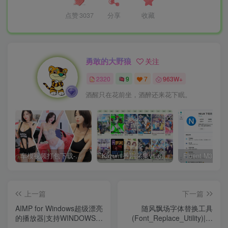
点赞
3037
分享
收藏
勇敢的大野狼
关注
2320
9
7
963W+
酒醒只在花前坐，酒醉还来花下眠。
车模视频打包下载-高清无水印版
Kazumi番剧采集v1.6.9：支持自定义规则+在线观看+弹幕，跨平台下载
上一篇
下一篇
AIMP for Windows超级漂亮
随风飘场字体替换工具
的播放器|支持WINDOWS和
(Font_Replace_Utility)|支
安卓
持WIN11，无需进入PE