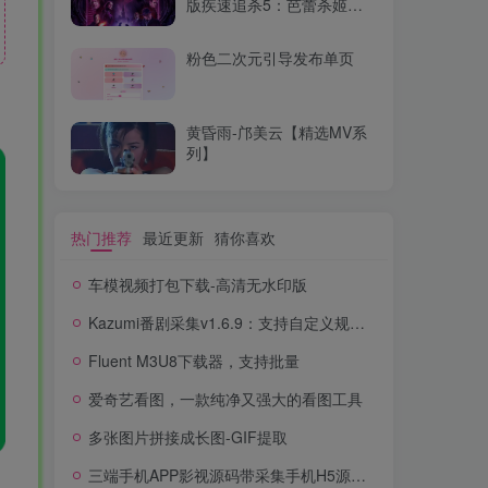
版疾速追杀5：芭蕾杀姬
WEB-MKV/23.8G中文字幕
4K-2160P
粉色二次元引导发布单页
黄昏雨-邝美云【精选MV系
列】
热门推荐
最近更新
猜你喜欢
车模视频打包下载-高清无水印版
Kazumi番剧采集v1.6.9：支持自定义规则+在线观看+弹幕，跨平台下载
Fluent M3U8下载器，支持批量
爱奇艺看图，一款纯净又强大的看图工具
多张图片拼接成长图-GIF提取
三端手机APP影视源码带采集手机H5源码带VIP卡密功能