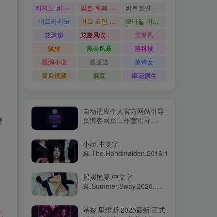
카지노 비트코인
암호 화폐 카지노
비트코인카지노
비트카지노
비트 코인 온라인 카지노
모바일 비트 코인 카지노
龙珠超
龙卷风收音机
龙卷风
鼠标
黑金风暴
黑科技
黑洞小说
黑亚当
黄蜂女
黄瓜视频
麻豆
麻花原生
自动适应个人官方网站引导
页博客网页工作室引导
握
HTML模版源码
小姐.中文字
幕.The.Handmaiden.2016.1080p
摇摆艳夏.中文字
幕.Summer.Sway.2020.제
인의 썸머
2020.BluRay.1080p
基努·里维斯 2025最新 正式