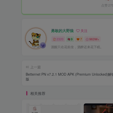
点赞
27
勇敢的大野狼
关注
2320
9
7
963W+
酒醒只在花前坐，酒醉还来花下眠。
上一篇
Betternet PN v7.2.1 MOD APK (Premium Unlocked
版
相关推荐