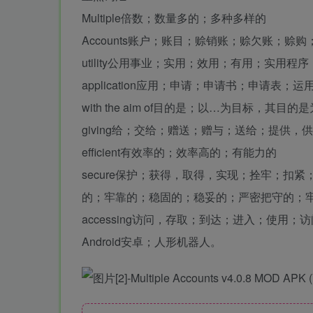
Multiple倍数；数量多的；多种多样的
Accounts账户；账目；赊销账；赊欠账；赊购
utility公用事业；实用；效用；有用；实用
application应用；申请；申请书；申请表
with the aim of目的是；以…为目标，其目的
giving给；交给；赠送；赠与；送给；提供，
efficient有效率的；效率高的；有能力的
secure保护；获得，取得，实现；拴牢；
的；牢靠的；稳固的；稳妥的；严密把守的；
accessing访问，存取；到达；进入；使用；访
Android安卓；人形机器人。