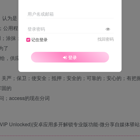
用户名或邮箱
；认为是；视为；account的第三人称单数和复数
程序；公用程序；多用途的；多效用的；多功能的
登录密码
；运用；涂抹；敷用；施用；应用程序；勤奋
找回密码
记住登录
是为了
登录
供给，供应；弹性；伸展性；慷慨的；give的现在分词
扣紧；关严；保卫；使安全；抵押；安全的；可靠的；安心的；有把
牢固的
问；access的现在分词