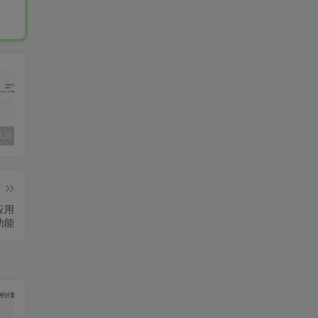
Fluent M3U8下载器，支持批量
爱奇艺看图，一款纯净又强大的看图工具
多张图片拼接成长图-GIF提取
篇
卓应用
功能