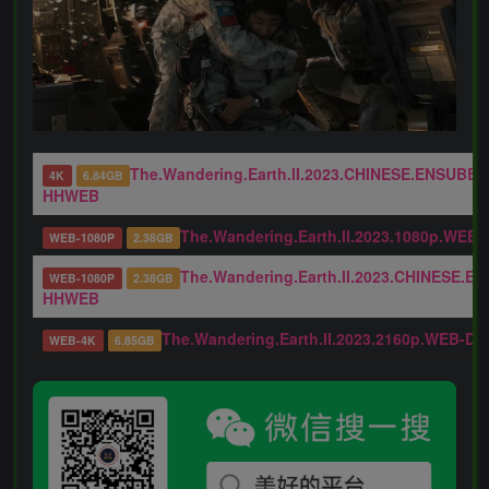
The.Wandering.Earth.II.2023.CHINESE.ENSUBB
4K
6.84GB
HHWEB
The.Wandering.Earth.II.2023.1080p.WEB
WEB-1080P
2.38GB
The.Wandering.Earth.II.2023.CHINESE.
WEB-1080P
2.38GB
HHWEB
The.Wandering.Earth.II.2023.2160p.WEB-
WEB-4K
6.85GB