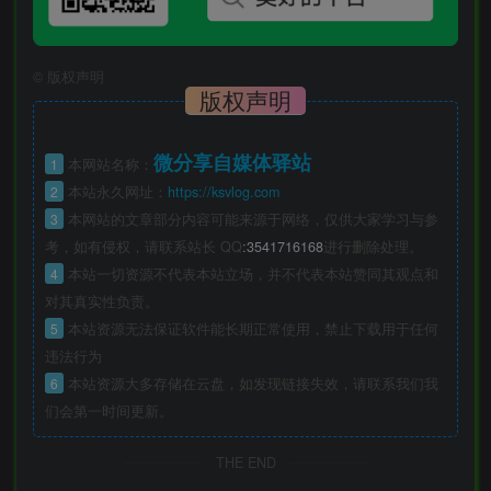
©
版权声明
版权声明
微分享自媒体驿站
1
本网站名称：
2
本站永久网址：
https://ksvlog.com
3
本网站的文章部分内容可能来源于网络，仅供大家学习与参
考，如有侵权，请联系站长 QQ
:3541716168
进行删除处理。
4
本站一切资源不代表本站立场，并不代表本站赞同其观点和
对其真实性负责。
5
本站资源无法保证软件能长期正常使用，禁止下载用于任何
违法行为
6
本站资源大多存储在云盘，如发现链接失效，请联系我们我
们会第一时间更新。
THE END