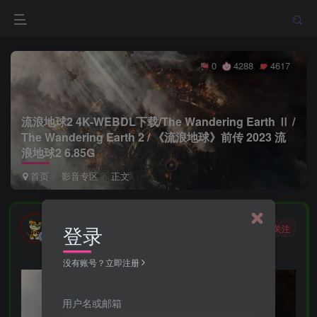
0
4288
4617
流浪地球2 4K-WEBDL下载/The Wandering Earth Ⅱ /
The Wandering Earth 2 / 《流浪地球》前传 2023 流
浪地球2 6.85G
首页
影音专区
正文
勇敢的大野狼
登录
关注
酒醒只在花前坐，酒醉还来花下眠。
没有账号？立即注册
用户名或邮箱