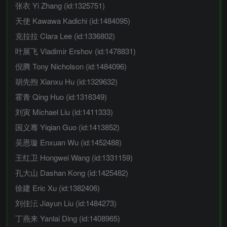
张衣 Yi Zhang (id:1325751)
天使 Kawawa Kadichi (id:1484095)
克拉拉 Clara Lee (id:1336802)
叶展飞 Vladimir Ershov (id:1478831)
倪腾 Tony Nicholson (id:1484096)
胡先煦 Xianxu Hu (id:1329632)
霍青 Qing Huo (id:1316349)
刘寅 Michael Liu (id:1411333)
国义骞 Yiqian Guo (id:1413852)
吴恩璇 Enxuan Wu (id:1452488)
王红卫 Hongwei Wang (id:1331159)
孔大山 Dashan Kong (id:1425482)
徐建 Eric Xu (id:1382406)
刘佳沄 Jiayun Liu (id:1484273)
丁燕来 Yanlai Ding (id:1408965)