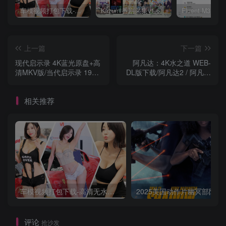
车模视频打包下载-高清无水印版
Kazumi番剧采集v1.6.9：支持自定义规则+在线观看+弹幕，跨平台下载
上一篇
下一篇
现代启示录 4K蓝光原盘+高
阿凡达：4K水之道 WEB-
清MKV版/当代启示录 1979
DL版下载/阿凡达2 / 阿凡达
Apocalypse Now 87.0G
2：水之道 /33.8G
相关推荐
车模视频打包下载-高清无水印版
2025美国动作片
评论
抢沙发