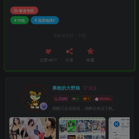
影音专区
# 内地
# 流浪地球2
喜欢就支持一下吧
点赞
4617
分享
收藏
勇敢的大野狼
关注
2320
9
7
963W+
酒醒只在花前坐，酒醉还来花下眠。