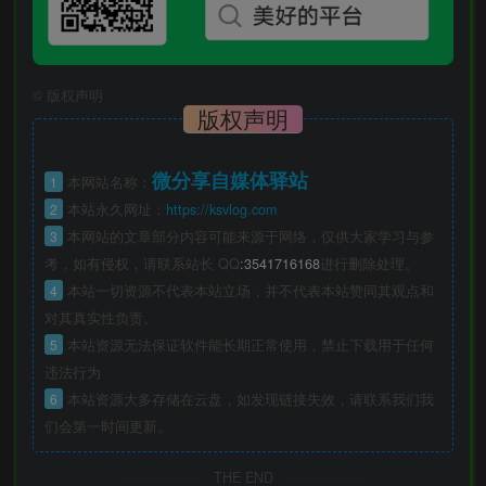
©
版权声明
版权声明
微分享自媒体驿站
1
本网站名称：
2
本站永久网址：
https://ksvlog.com
3
本网站的文章部分内容可能来源于网络，仅供大家学习与参
考，如有侵权，请联系站长 QQ
:3541716168
进行删除处理。
4
本站一切资源不代表本站立场，并不代表本站赞同其观点和
对其真实性负责。
5
本站资源无法保证软件能长期正常使用，禁止下载用于任何
违法行为
6
本站资源大多存储在云盘，如发现链接失效，请联系我们我
们会第一时间更新。
THE END