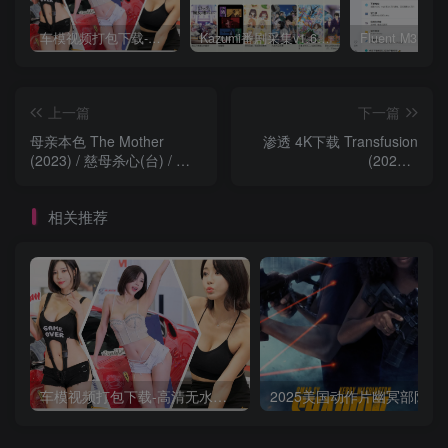
车模视频打包下载-高清无水印版
Kazumi番剧采集v1.6.9：支持自定义规则+在线观看+弹幕，跨平台下载
上一篇
下一篇
母亲本色 The Mother
渗透 4K下载 Transfusion
(2023) / 慈母杀心(台) / 母
(2023) /
亲 /
Transfusion.2023.2160p.STAN
The.Mother.2023.2160p.NF.WEB-
DL.x265.10bit.HDR.DDP5.1
相关推荐
DL.x265.10bit.HDR.DDP5.1.Atmos
车模视频打包下载-高清无水印版
2025美国动作片