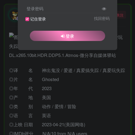
登录密码
勇敢的大野狼
关注
酒醒只在花前坐，酒醉还来花下眠。
找回密码
记住登录
登录
◎译 名 神出鬼没 / 爱逝 / 真爱搞失踪 / 真爱玩失踪
◎片 名 Ghosted
◎年 代 2023
◎产 地 美国
◎类 别 动作 / 爱情 / 冒险
◎语 言 英语
◎上映 日期 2023-04-21(美国网络)
◎IMDb评分 N/A/10 from N/A users