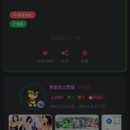
影音专区
# 美国
喜欢就支持一下吧
点赞
3334
分享
收藏
勇敢的大野狼
关注
2320
9
7
963W+
酒醒只在花前坐，酒醉还来花下眠。