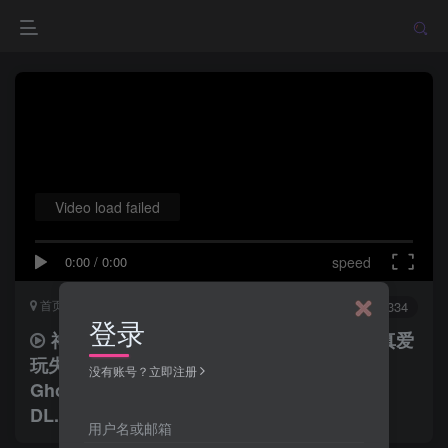
Video load failed
0:00
/
0:00
speed
首页
影音专区
正文
0
9741
3334
登录
神出鬼没 Ghosted (2023) / 真爱搞失踪 / 真爱
玩失踪 / 爱逝 /
没有账号？立即注册
Ghosted.2023.2160p.ATVP.WEB-
DL.x265.10bit.HDR.DDP5.1.Atmos
用户名或邮箱