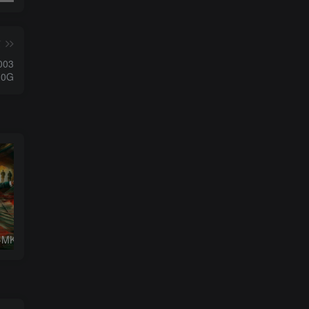
篇
003
.0G
猎杀游戏.WEB-MKV/10.8GB.中文字幕4K-2160P.杜比视界版本
美国科幻片.铁血战士:杀戮之地1080P.中文字幕.2025