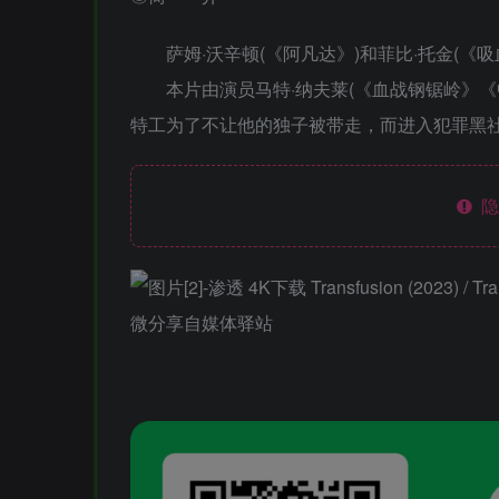
萨姆·沃辛顿(《阿凡达》)和菲比·托金(《吸血鬼日
本片由演员马特·纳夫莱(《血战钢锯岭》《
特工为了不让他的独子被带走，而进入犯罪黑
隐