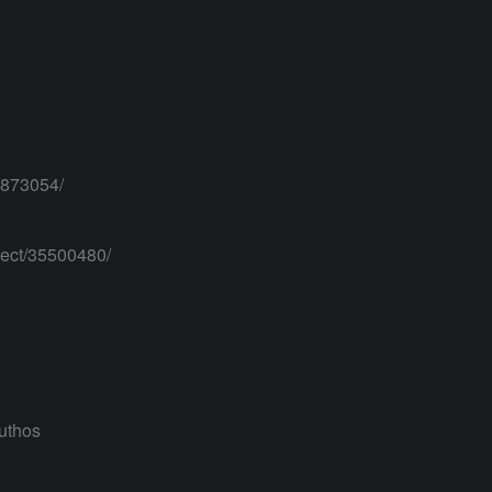
873054/
ct/35500480/
hos