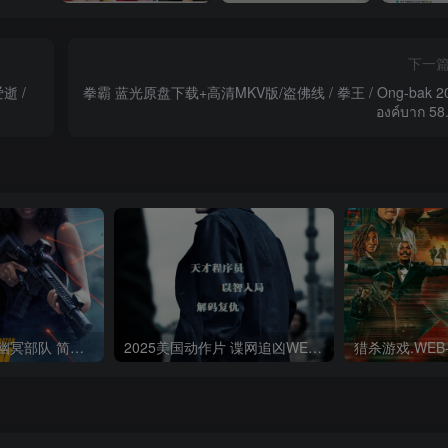
下一
逝 /
拳霸 蓝光原盘下载+高清MKV版/盗佛线 / 拳王 / Ong-bak 2
องค์บาก 58
2025美国动作片幽冥部队 简繁英字幕.Shadow.Force.2025.USA.BluRay.Remux.AVC.1080p.MKV
2025美国动作片 谍网追凶WEB-MKV/21.16GB简繁英字幕4K-2160PHDR版本