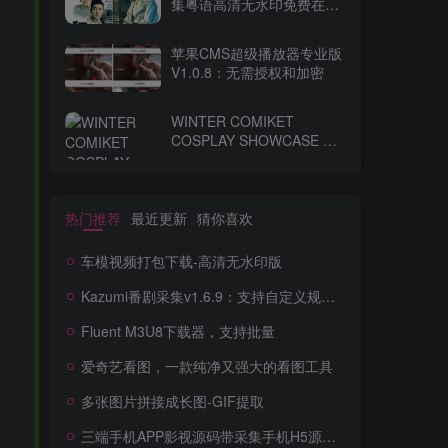
集粤语高清无水印免费在线
观看-百度网盘下载
苹果CMS超级播放器专业版
V1.0.8：无需授权和加密
WINTER COMIKET
COSPLAY SHOWCASE コ
ミケ
热门推荐
最近更新
猜你喜欢
车模视频打包下载-高清无水印版
Kazumi番剧采集v1.6.9：支持自定义规则+在线观看+弹幕，跨平台下载
Fluent M3U8下载器，支持批量
爱奇艺看图，一款纯净又强大的看图工具
多张图片拼接成长图-GIF提取
三端手机APP影视源码带采集手机H5源码带VIP卡密功能