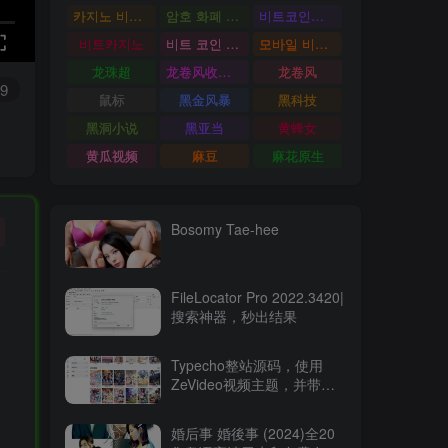
카지노 비트코인
암호 화폐 카지노
비트코인카지노
비트카지노
비트 코인 온라인 카지노
모바일 비트 코인 카지노
龙珠超
龙卷风收音机
龙卷风
9
鼠标
黑金风暴
黑科技
黑洞小说
黑亚当
黄蜂女
黄瓜视频
麻豆
麻花原生
Bosomy Tae-hee
FileLocator Pro 2022.3420|
搜索神器，秒出结果
Typecho整站源码，使用
ZeVideo视频主题，并带有
采集功能
婚后事 婚後事 (2024)全20