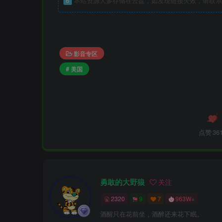
6
本站资源大多存储在云盘，如发现链接失效，请联系
影音专区
# 美国
点赞
36
勇敢的大野狼
关注
2320
9
7
963W+
酒醒只在花前坐，酒醉还来花下眠。