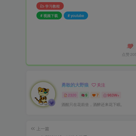
学习教程
# 视频下载
# youtube
点赞
20
勇敢的大野狼
关注
2320
9
7
963W+
酒醒只在花前坐，酒醉还来花下眠。
上一篇