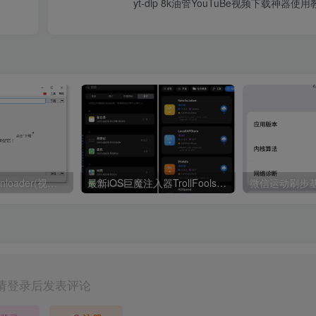
yt-dlp 8k油管YouTuBe视频下载神器使
3D Youtube Downloader(视频下载工具) v1.22.6 多语便携版
最新iOS巨魔注入器TrollFools 3.7-1.2 神器，苹果商店App更新后无需重新注入
微信运动刷步基
请登录后发表评论