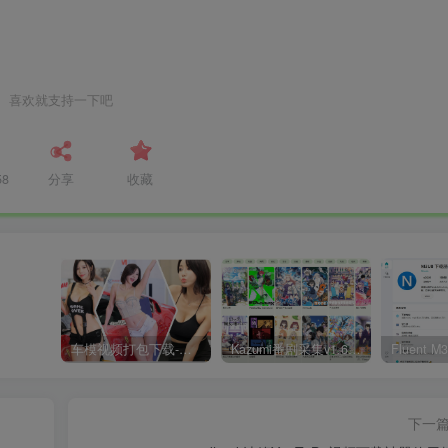
喜欢就支持一下吧
58
分享
收藏
车模视频打包下载-高清无水印版
Kazumi番剧采集v1.6.9：支持自定义规则+在线观看+弹幕，跨平台下载
下一