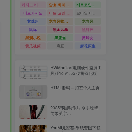
카지노 비트코인
암호 화폐 카지노
비트코인카지노
비트카지노
비트 코인 온라인 카지노
모바일 비트 코인 카지노
龙珠超
龙卷风收音机
龙卷风
鼠标
黑金风暴
黑科技
黑洞小说
黑亚当
黄蜂女
黄瓜视频
麻豆
麻花原生
HWMonitor(电脑硬件监测工
具) Pro v1.55 便携汉化版
HTML源码 – 拟态个人主页
2025韩国动作片.杀手螳螂.
简繁英字
幕.Mantis.2025.2160p.WEB-
DL.DDP5.1.Atmos.HDR.H.26515.94GB
YouMi尤蜜荟-壁纸套图下载