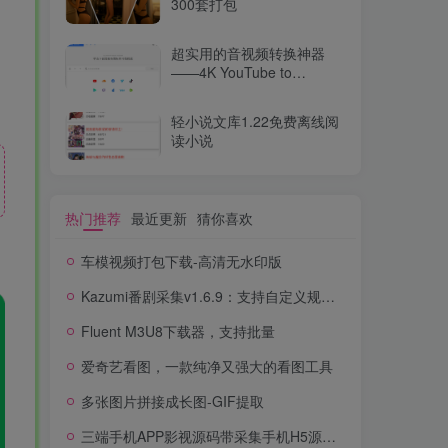
300套打包
超实用的音视频转换神器
——4K YouTube to
MP3（v2025最新版）
轻小说文库1.22免费离线阅
读小说
热门推荐
最近更新
猜你喜欢
车模视频打包下载-高清无水印版
Kazumi番剧采集v1.6.9：支持自定义规则+在线观看+弹幕，跨平台下载
Fluent M3U8下载器，支持批量
爱奇艺看图，一款纯净又强大的看图工具
多张图片拼接成长图-GIF提取
三端手机APP影视源码带采集手机H5源码带VIP卡密功能