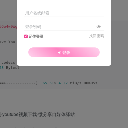
用户名或邮箱
登录密码
dQw4w9WgXcQ"
找回密码
记住登录
ive You 
Up
(
Video
)
登录
 codecs=
"vp9"
63
 Bytes
)
==
>
-------------
]
65.51
% 
4.22
 MiB/s 00m05s