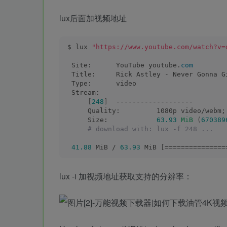
lux后面加视频地址
$ lux 
"https://www.youtube.com/watch?v=
 Site:      YouTube youtube.
com
 Title:     Rick Astley - Never Gonna G
 Type:      video
 Stream:
[
248
]
  -------------------
     Quality:         1080p video/webm;
     Size:            
63.93
MiB
(
670389
 # download with: lux -f 248 ...
41.88
 MiB / 
63.93
 MiB 
[
===============
lux -i 加视频地址获取支持的分辨率：