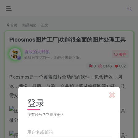
首页
精品App
正文
Picosmos图片工厂|功能很全面的图片处理工具
勇敢的大野狼
关注
酒醒只在花前坐，酒醉还来花下眠。
0
3146
832
Picosmos是一个覆盖图片全功能的软件，包含特效，浏
览，编辑，排版，分割，合并和屏幕录像截图等功能，只
需安装它一个就足够应付几乎所有情况。
登录
没有账号？立即注册
用户名或邮箱