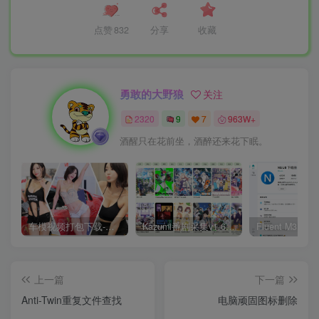
点赞
832
分享
收藏
勇敢的大野狼
关注
2320
9
7
963W+
酒醒只在花前坐，酒醉还来花下眠。
车模视频打包下载-高清无水印版
Kazumi番剧采集v1.6.9：支持自定义规则+在线观看+弹幕，跨平台下载
上一篇
下一篇
Anti-Twin重复文件查找
电脑顽固图标删除