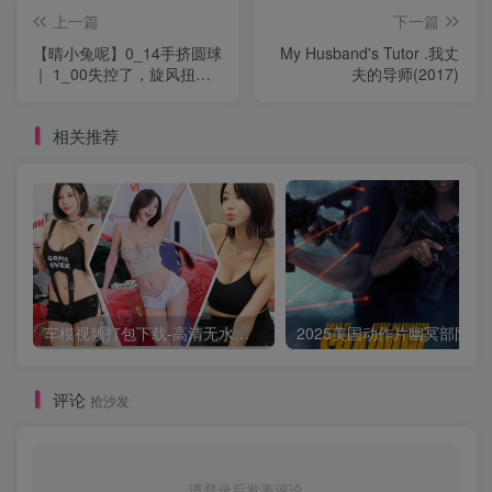
上一篇
下一篇
【晴小兔呢】0_14手挤圆球
My Husband's Tutor .我丈
｜ 1_00失控了，旋风扭动
夫的导师(2017)
｜ 直播劲舞大摆锤 ｜ 勇敢
的大野狼
相关推荐
车模视频打包下载-高清无水印版
2025美国动作片
评论
抢沙发
请登录后发表评论