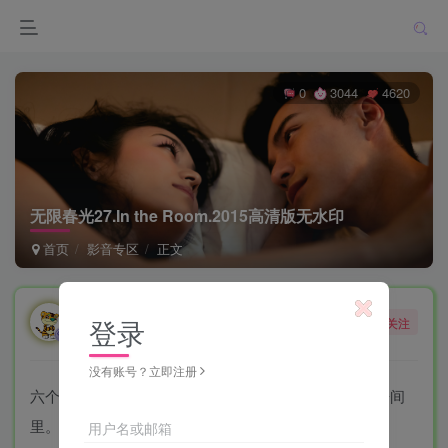
0
3044
4620
无限春光27.In the Room.2015高清版无水印
首页
影音专区
正文
勇敢的大野狼
登录
关注
酒醒只在花前坐，酒醉还来花下眠。
没有账号？立即注册
六个不同的故事，六对情侣在新加坡一家酒店的特定房间
里。
用户名或邮箱