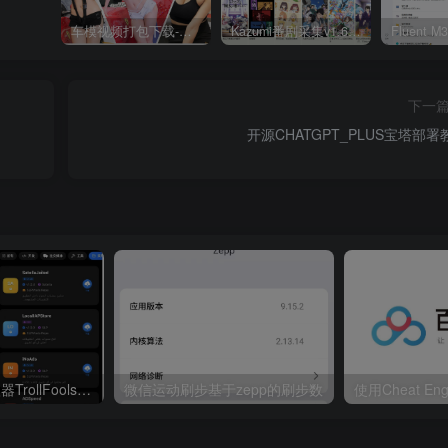
车模视频打包下载-高清无水印版
Kazumi番剧采集v1.6.9：支持自定义规则+在线观看+弹幕，跨平台下载
下一
开源CHATGPT_PLUS宝塔部署
最新iOS巨魔注入器TrollFools 3.7-1.2 神器，苹果商店App更新后无需重新注入
微信运动刷步基于zepp的刷步数