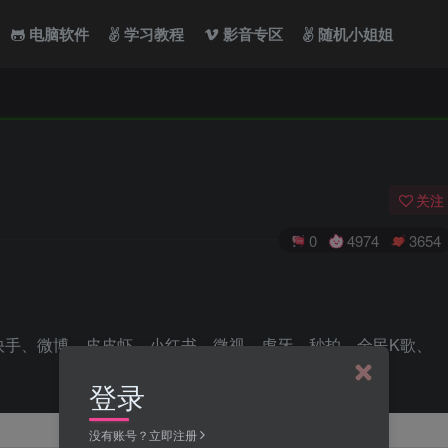
电脑软件
学习教程
影音专区
随机小姐姐
关注
0
4974
3654
快手、微博、皮皮虾、小红书、微视、虎牙、秒拍、全民K歌、
登录
没有账号？立即注册