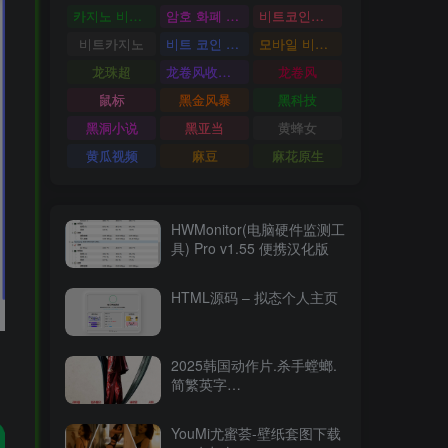
카지노 비트코인
암호 화폐 카지노
비트코인카지노
비트카지노
비트 코인 온라인 카지노
모바일 비트 코인 카지노
龙珠超
龙卷风收音机
龙卷风
鼠标
黑金风暴
黑科技
黑洞小说
黑亚当
黄蜂女
黄瓜视频
麻豆
麻花原生
HWMonitor(电脑硬件监测工
具) Pro v1.55 便携汉化版
HTML源码 – 拟态个人主页
2025韩国动作片.杀手螳螂.
简繁英字
幕.Mantis.2025.2160p.WEB-
DL.DDP5.1.Atmos.HDR.H.26515.94GB
YouMi尤蜜荟-壁纸套图下载