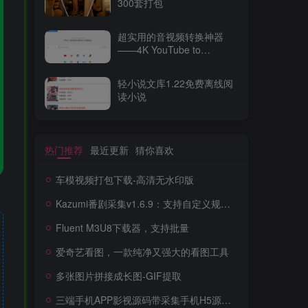
300套打包
超实用的音视频转换神器
——4K YouTube to
MP3（v2025最新版）
轻小说文库1.22免费离线阅
读小说
热门推荐
最近更新
猜你喜欢
车模视频打包下载-高清无水印版
Kazumi番剧采集v1.6.9：支持自定义规则+在线观看+弹幕，跨平台下载
Fluent M3U8下载器，支持批量
爱奇艺看图，一款纯净又强大的看图工具
多张图片拼接成长图-GIF提取
三端手机APP影视源码带采集手机H5源码带VIP卡密功能