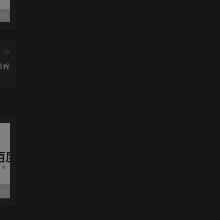
Fluent M3U8下载器，支持批量
爱奇艺看图，一款纯净又强大的看图工具
多张图片拼接成长图-GIF提取
篇
教程
使用Cheat Engine加速百度网盘下载详细图文教程|无需会员也能满满的下载
子比主题 – PC底部展示网易云热评