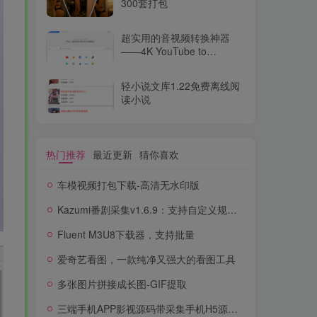
300套打包
超实用的音视频转换神器
——4K YouTube to
MP3（v2025最新版）
轻小说文库1.22免费离线阅
读小说
热门推荐
最近更新
猜你喜欢
车模视频打包下载-高清无水印版
Kazumi番剧采集v1.6.9：支持自定义规则+在线观看+弹幕，跨平台下载
Fluent M3U8下载器，支持批量
爱奇艺看图，一款纯净又强大的看图工具
多张图片拼接成长图-GIF提取
三端手机APP影视源码带采集手机H5源码带VIP卡密功能