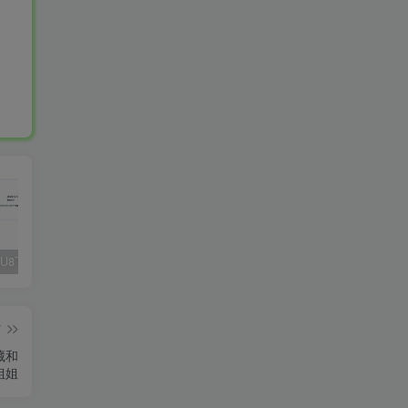
Fluent M3U8下载器，支持批量
爱奇艺看图，一款纯净又强大的看图工具
多张图片拼接成长图-GIF提取
篇
隐藏和
姐姐