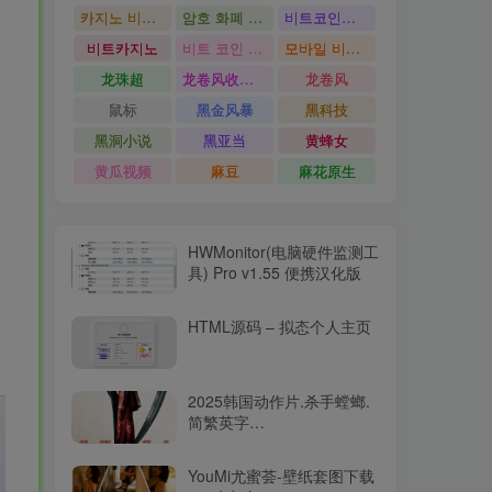
카지노 비트코인
암호 화폐 카지노
비트코인카지노
비트카지노
비트 코인 온라인 카지노
모바일 비트 코인 카지노
龙珠超
龙卷风收音机
龙卷风
鼠标
黑金风暴
黑科技
黑洞小说
黑亚当
黄蜂女
黄瓜视频
麻豆
麻花原生
HWMonitor(电脑硬件监测工
具) Pro v1.55 便携汉化版
HTML源码 – 拟态个人主页
2025韩国动作片.杀手螳螂.
简繁英字
幕.Mantis.2025.2160p.WEB-
DL.DDP5.1.Atmos.HDR.H.26515.94GB
YouMi尤蜜荟-壁纸套图下载