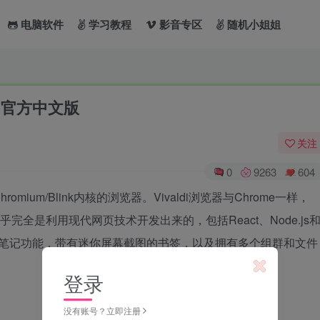
电脑软件
学习教程
影音专区
随机小姐姐
.42 官方中文版
关注
0
9263
604
romium/Blink内核的浏览器。Vivaldi浏览器与Chrome一样，
身几乎完全是利用现代网页技术开发出来的，包括React、Node.js
性化的笔记功能，带有迷你屏幕截图的书签，以及拥有多个组群和文件
登录
没有账号？立即注册