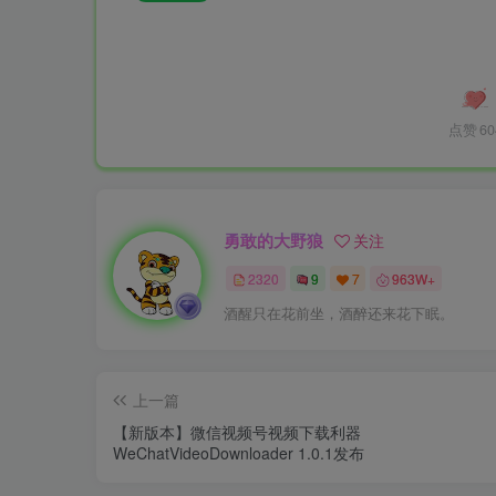
点赞
60
勇敢的大野狼
关注
2320
9
7
963W+
酒醒只在花前坐，酒醉还来花下眠。
上一篇
【新版本】微信视频号视频下载利器
WeChatVideoDownloader 1.0.1发布