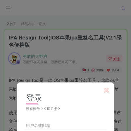
首页
精品App
正文
IPA Resign Tool(IOS苹果ipa重签名工具)V2.1绿
色便携版
勇敢的大野狼
关注
酒醒只在花前坐，酒醉还来花下眠。
0
3386
1984
IPA Resign Tool是一款IOS苹果ipa重签名工具，此款ios苹
果ipa重签名工具支持在windows系统和Macos系统下对苹
登录
果ipa文件签名，完全免费，
没有账号？立即注册
使用苹果签名工具时需要用到p12证书文件和provision描述
文件，可以使用ios企业证书、个人证书对IPA文件进行快速
用户名或邮箱
签名，本站提供的是这款软件的绿色便携版本，欢迎需要