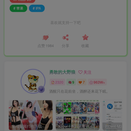
# 苹果
# IPA
喜欢就支持一下吧
点赞
1984
分享
收藏
勇敢的大野狼
关注
2320
9
7
963W+
酒醒只在花前坐，酒醉还来花下眠。
车模视频打包下载-高清无水印版
Kazumi番剧采集v1.6.9：支持自定义规则+在线观看+弹幕，跨平台下载