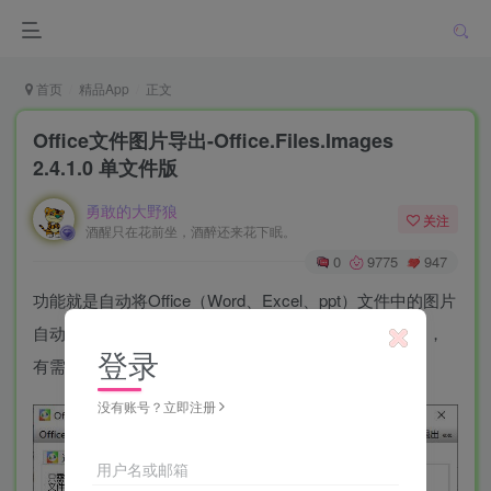
首页
精品App
正文
Office文件图片导出-Office.Files.Images
2.4.1.0 单文件版
勇敢的大野狼
关注
酒醒只在花前坐，酒醉还来花下眠。
0
9775
947
功能就是自动将Office（Word、Excel、ppt）文件中的图片
自动导出，适合提取文档里大量的图片，操作简单容易，
登录
有需自取。
没有账号？立即注册
用户名或邮箱