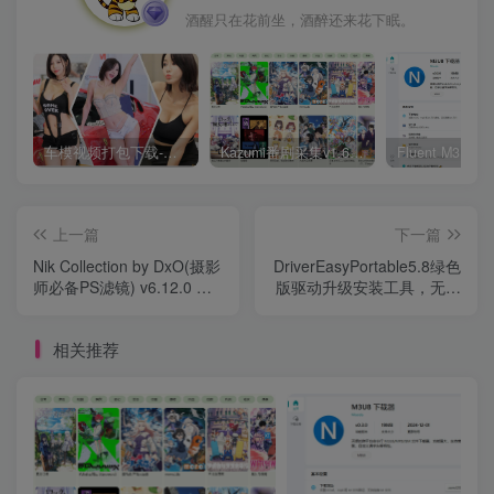
酒醒只在花前坐，酒醉还来花下眠。
车模视频打包下载-高清无水印版
Kazumi番剧采集v1.6.9：支持自定义规则+在线观看+弹幕，跨平台下载
上一篇
下一篇
Nik Collection by DxO(摄影
DriverEasyPortable5.8绿色
师必备PS滤镜) v6.12.0 中
版驱动升级安装工具，无广
文破解版|完美匹配 PS
告纯净
2024插件，最新版专业调色
相关推荐
修图工具