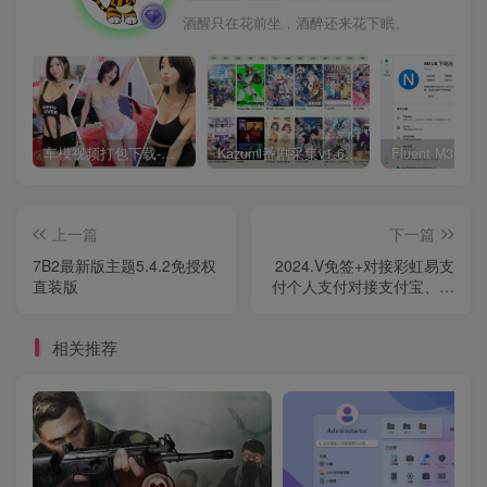
酒醒只在花前坐，酒醉还来花下眠。
车模视频打包下载-高清无水印版
Kazumi番剧采集v1.6.9：支持自定义规则+在线观看+弹幕，跨平台下载
上一篇
下一篇
7B2最新版主题5.4.2免授权
2024.V免签+对接彩虹易支
直装版
付个人支付对接支付宝、微
信搭建安装流程记录
相关推荐