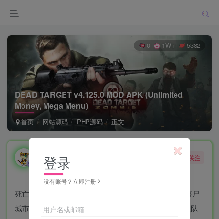
0
1W+
5382
DEAD TARGET v4.125.0 MOD APK (Unlimited
Money, Mega Menu)
首页
网站源码
PHP源码
正文
勇敢的大野狼
登录
关注
酒醒只在花前坐，酒醉还来花下眠。
没有账号？立即注册
死亡目标Mod APK将玩家作为唯一剩下的特工来对抗僵尸
城市。凭借技能和巧妙的躲避，你必须击落僵尸，营救队
用户名或邮箱