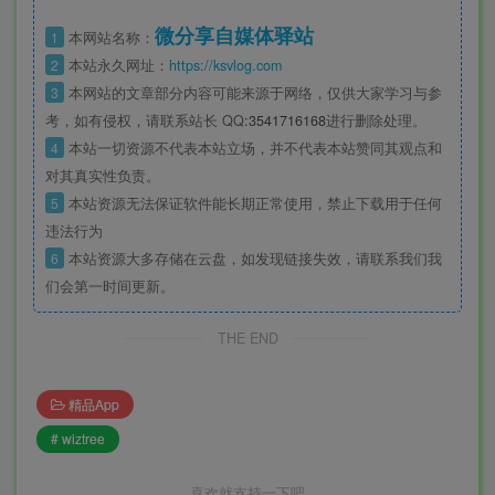
微分享自媒体驿站
1
本网站名称：
2
本站永久网址：
https://ksvlog.com
3
本网站的文章部分内容可能来源于网络，仅供大家学习与参
考，如有侵权，请联系站长 QQ
:3541716168
进行删除处理。
4
本站一切资源不代表本站立场，并不代表本站赞同其观点和
对其真实性负责。
5
本站资源无法保证软件能长期正常使用，禁止下载用于任何
违法行为
6
本站资源大多存储在云盘，如发现链接失效，请联系我们我
们会第一时间更新。
THE END
精品App
# wiztree
喜欢就支持一下吧