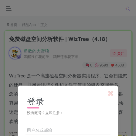
首页
精品App
正文
免费磁盘空间分析软件 | WizTree（4.18）
勇敢的大野狼
关注
酒醒只在花前坐，酒醉还来花下眠。
0
9593
4538
WizTree 是一个高速磁盘空间分析器实用程序。它会扫描您
的硬盘，并显示哪些文件和文件夹使用的磁盘空间最多。
您的整个硬盘驱动器的文件系统以可视方式显示，因此很
登录
容易找到大型文件和文件夹。使用 WizTree 提供的信息快
速定位和删除硬盘驱动器的空间，小编试过好几款，最喜
没有账号？立即注册
欢的就是这个，非常快显示出哪些文件夹占用大小。
用户名或邮箱