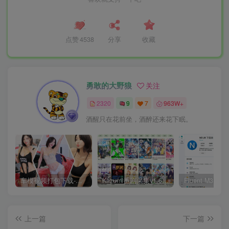
点赞
4538
分享
收藏
勇敢的大野狼
关注
2320
9
7
963W+
酒醒只在花前坐，酒醉还来花下眠。
车模视频打包下载-高清无水印版
Kazumi番剧采集v1.6.9：支持自定义规则+在线观看+弹幕，跨平台下载
上一篇
下一篇