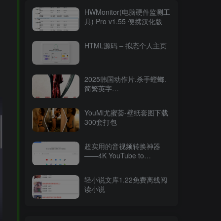
HWMonitor(电脑硬件监测工
具) Pro v1.55 便携汉化版
HTML源码 – 拟态个人主页
2025韩国动作片.杀手螳螂.
简繁英字
幕.Mantis.2025.2160p.WEB-
DL.DDP5.1.Atmos.HDR.H.26515.94GB
YouMi尤蜜荟-壁纸套图下载
300套打包
超实用的音视频转换神器
——4K YouTube to
MP3（v2025最新版）
轻小说文库1.22免费离线阅
读小说