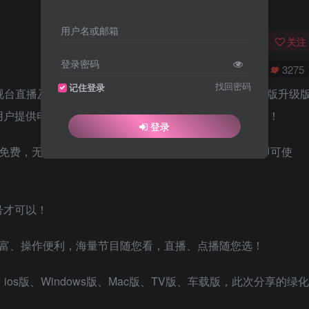
用户名或邮箱
关注
登录密码
0
4923
3275
找回密码
记住登录
视台直播及网络点播节目的视频客户端，是原CNTV旗舰版升级
用户提供电视直播、点播服务，努力打造极致的观看体验！
登录
免费，无需VIP会员，无需看广告，无需注册登录账号即可使
号才可以！
丰富、操作便利，海量节目随您看，直播、点播随您选！
os版、Windows版、Mac版、TV版、车载版，此次分享的绿化