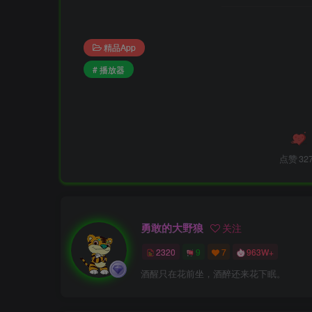
精品App
# 播放器
点赞
32
勇敢的大野狼
关注
2320
9
7
963W+
酒醒只在花前坐，酒醉还来花下眠。