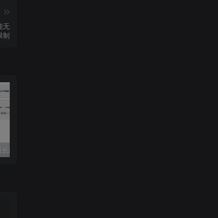
篇
能无
限制
长图-GIF提取
桌面便签助手Simple Sticky Notes_v6.8汉化版