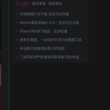
热门推荐
最近更新
猜你喜欢
车模视频打包下载-高清无水印版
Kazumi番剧采集v1.6.9：支持自定义规则+在线观看+弹幕，跨平台下载
Fluent M3U8下载器，支持批量
爱奇艺看图，一款纯净又强大的看图工具
多张图片拼接成长图-GIF提取
三端手机APP影视源码带采集手机H5源码带VIP卡密功能