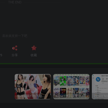
THE END
喜欢就支持一下吧
75
分享
收藏
车模视频打包下载-高清无水印版
Kazumi番剧采集v1.6.9：支持自定义规则+在线观看+弹幕，跨平台下载