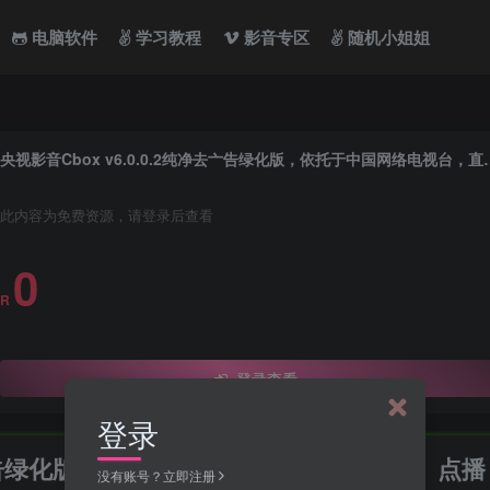
电脑软件
学习教程
影音专区
随机小姐姐
央视影音Cbox v6.0.0.2纯净去亠
此内容为免费资源，请登录后查看
0
R
登录查看
登录
纯净去亠告绿化版，依托于中国网络电视台，直播、点播
没有账号？立即注册