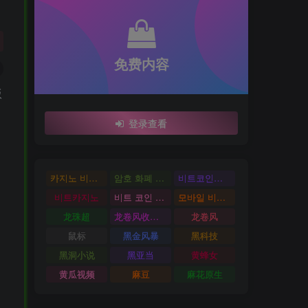
免费内容
版
登录查看
카지노 비트코인
암호 화폐 카지노
비트코인카지노
비트카지노
비트 코인 온라인 카지노
모바일 비트 코인 카지노
龙珠超
龙卷风收音机
龙卷风
鼠标
黑金风暴
黑科技
黑洞小说
黑亚当
黄蜂女
黄瓜视频
麻豆
麻花原生