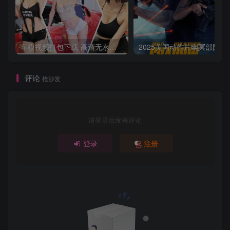
车模视频打包下载-高清无水印版
2025美国动作片
评论
抢沙发
请登录后发表评论
登录
注册