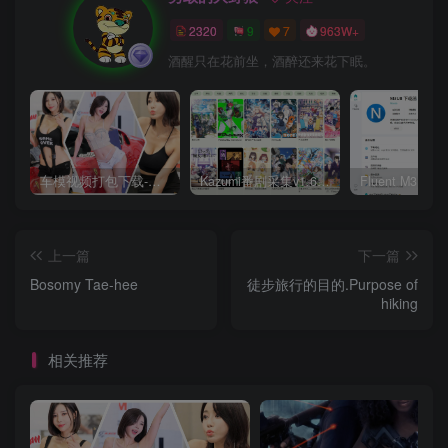
2320
9
7
963W+
酒醒只在花前坐，酒醉还来花下眠。
车模视频打包下载-高清无水印版
Kazumi番剧采集v1.6.9：支持自定义规则+在线观看+弹幕，跨平台下载
上一篇
下一篇
Bosomy Tae-hee
徒步旅行的目的.Purpose of
hiking
相关推荐