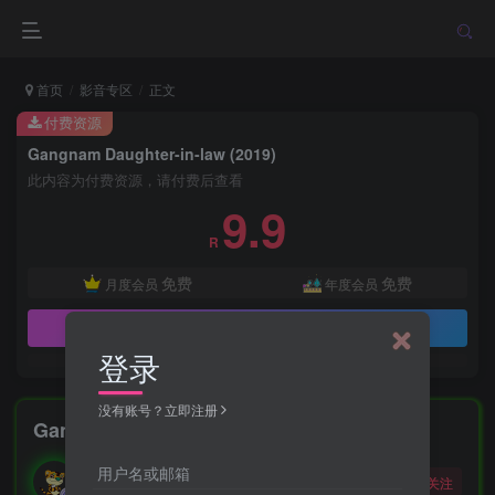
首页
影音专区
正文
付费资源
Gangnam Daughter-in-law (2019)
此内容为付费资源，请付费后查看
9.9
R
免费
免费
月度会员
年度会员
立即购买
登录
没有账号？立即注册
Gangnam Daughter-in-law (2019)
勇敢的大野狼
用户名或邮箱
关注
酒醒只在花前坐，酒醉还来花下眠。