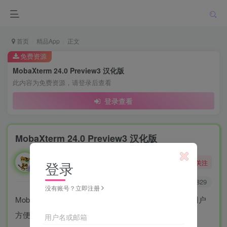
首页
精品App
正文
免费资源
MobaXterm 24.0 Preview3 汉化版
此内容为免费资源，请登录后查看
登录查看
MobaXterm 24.0 Preview3 汉化版
勇敢的大野狼
关注
登录
酒醒只在花前坐，酒醉还来花下眠。
0
6718
5829
没有账号？立即注册
MobaXterm是一款优秀的远程桌面管理软件，可以让用户
方便地进行远程终端访问，支持SSH、RDP、VNC、
用户名或邮箱