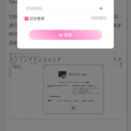
Telnet等多种协议。
登录密码
它的功能非常强大，不仅可以用于远程终端访问，还可以
找回密码
记住登录
进行X11转发、文件传输、网络扫描等操作。作为一款集多
种功能于一身的软件，MobaXterm也是非常适合开发者、
登录
系统管理员、网络安全工程师等使用。