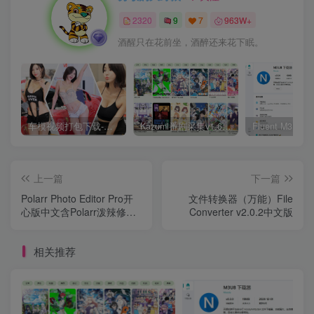
2320
9
7
963W+
酒醒只在花前坐，酒醉还来花下眠。
车模视频打包下载-高清无水印版
Kazumi番剧采集v1.6.9：支持自定义规则+在线观看+弹幕，跨平台下载
上一篇
下一篇
Polarr Photo Editor Pro开
文件转换器（万能）File
心版中文含Polarr泼辣修图
Converter v2.0.2中文版
手机版v6.9.10 MOD APK
相关推荐