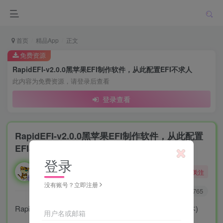
首页
精品App
正文
免费资源
RapidEFI-v2.0.0黑苹果EFI制作软件，从此配置EFI不求人
此内容为免费资源，请登录后查看
登录查看
RapidEFI-v2.0.0黑苹果EFI制作软件，从此配置
EFI不求人
登录
勇敢的大野狼
关注
酒醒只在花前坐，酒醉还来花下眠。
没有账号？立即注册
0
6571
3765
RapidEFI-v2.0.0 (基于OpenCore-v0.9.9，当前最新版本)
用户名或邮箱