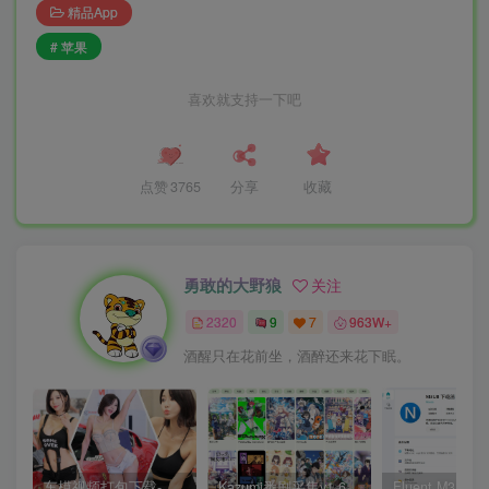
精品App
# 苹果
喜欢就支持一下吧
点赞
3765
分享
收藏
勇敢的大野狼
关注
2320
9
7
963W+
酒醒只在花前坐，酒醉还来花下眠。
车模视频打包下载-高清无水印版
Kazumi番剧采集v1.6.9：支持自定义规则+在线观看+弹幕，跨平台下载