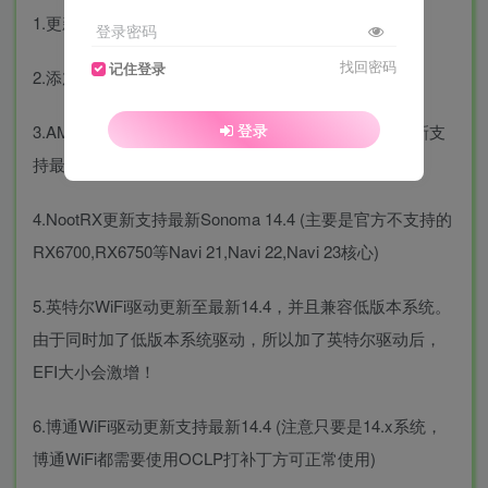
1.更新至OpenCore 0.9.9版本
登录密码
找回密码
记住登录
2.添加硬件信息检测,可供参考
登录
3.AMD Ryzen系列核2000~5000系核显 NootedRed更新支
持最新Sonoma 14.4
4.NootRX更新支持最新Sonoma 14.4 (主要是官方不支持的
RX6700,RX6750等Navi 21,Navi 22,Navi 23核心)
5.英特尔WiFi驱动更新至最新14.4，并且兼容低版本系统。
由于同时加了低版本系统驱动，所以加了英特尔驱动后，
EFI大小会激增！
6.博通WiFi驱动更新支持最新14.4 (注意只要是14.x系统，
博通WiFi都需要使用OCLP打补丁方可正常使用)