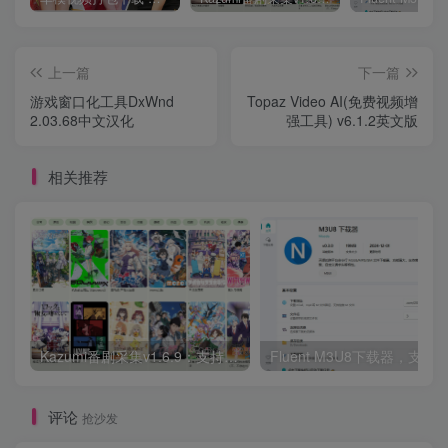
上一篇
下一篇
游戏窗口化工具DxWnd
Topaz Video AI(免费视频增
2.03.68中文汉化
强工具) v6.1.2英文版
相关推荐
Kazumi番剧采集v1.6.9：支持自定义规则+在线观看+弹幕，跨平台下载
Fluent M3U8下载器，支持
评论
抢沙发