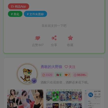
精品App
# 美化
# 文件夹图标
喜欢就支持一下吧
点赞
607
分享
收藏
勇敢的大野狼
关注
2320
9
7
963W+
酒醒只在花前坐，酒醉还来花下眠。