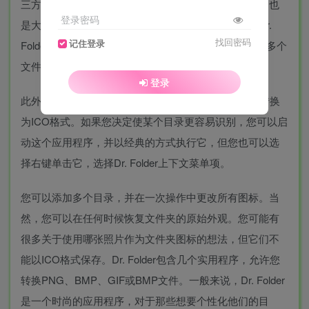
三方程序的情况下定制图标，但这是一个耗时的过程，也
登录密码
是大多数人使用标准Windows目录图标的原因之一。Dr.
找回密码
记住登录
Folder使这项任务变得简单得多，因为它允许同时处理多个
文件夹，并包括一组相当广泛的图标。
登录
此外，该程序允许您将PNG、BMP、JPG和GIF图像转换
为ICO格式。如果您决定使某个目录更容易识别，您可以启
动这个应用程序，并以经典的方式执行它，但您也可以选
择右键单击它，选择Dr. Folder上下文菜单项。
您可以添加多个目录，并在一次操作中更改所有图标。当
然，您可以在任何时候恢复文件夹的原始外观。您可能有
很多关于使用哪张照片作为文件夹图标的想法，但它们不
能以ICO格式保存。Dr. Folder包含几个实用程序，允许您
转换PNG、BMP、GIF或BMP文件。一般来说，Dr. Folder
是一个时尚的应用程序，对于那些想要个性化他们的目