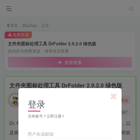
首页
精品App
正文
免费资源
文件夹图标处理工具 DrFolder 2.9.2.0 绿色版
此内容为免费资源，请登录后查看
登录查看
文件夹图标处理工具 DrFolder 2.9.2.0 绿色版
勇敢的大野狼
关注
登录
酒醒只在花前坐，酒醉还来花下眠。
0
9921
607
没有账号？立即注册
Dr. Folder -将帮助替换文件夹图标，使它们更容易识别，以
及将图像文件转换为ICO格式。当然，你也可以在不使用第
用户名或邮箱