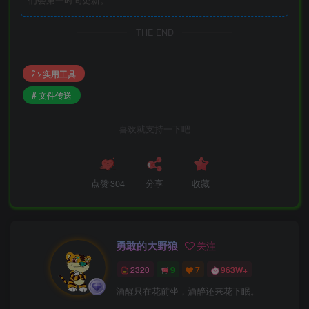
们会第一时间更新。
THE END
实用工具
# 文件传送
喜欢就支持一下吧
点赞
304
分享
收藏
勇敢的大野狼
关注
2320
9
7
963W+
酒醒只在花前坐，酒醉还来花下眠。