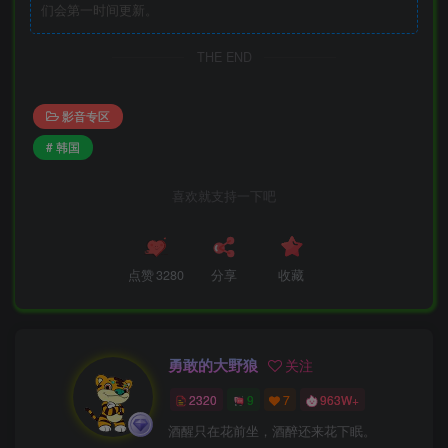
们会第一时间更新。
THE END
影音专区
# 韩国
喜欢就支持一下吧
点赞
3280
分享
收藏
勇敢的大野狼
关注
2320
9
7
963W+
酒醒只在花前坐，酒醉还来花下眠。