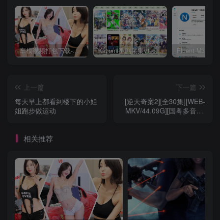
车模视频打包下载-高清无水印版
Kazumi番剧采集v1.6.9：支持自定义规则+在线观看+弹幕，跨平台下载
上一篇
下一篇
每天早上都看到楼下的小姐
[逆天奇案2][全30集][WEB-
姐跑步做运动
MKV/44.09G][国粤多音轨/
中文字幕][4K-2160P][H265]
相关推荐