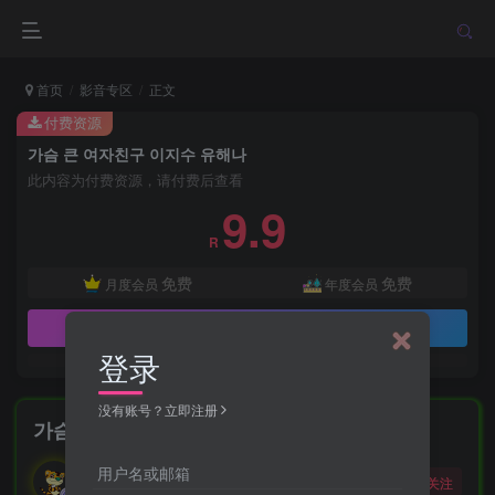
首页
影音专区
正文
付费资源
가슴 큰 여자친구 이지수 유해나
此内容为付费资源，请付费后查看
9.9
R
免费
免费
月度会员
年度会员
立即购买
登录
没有账号？立即注册
가슴 큰 여자친구 이지수 유해나
勇敢的大野狼
用户名或邮箱
关注
酒醒只在花前坐，酒醉还来花下眠。