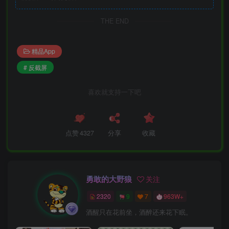
THE END
精品App
# 反截屏
喜欢就支持一下吧
点赞
4327
分享
收藏
勇敢的大野狼
关注
2320
9
7
963W+
酒醒只在花前坐，酒醉还来花下眠。