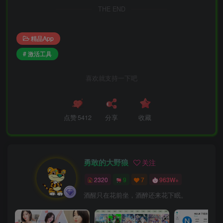
THE END
精品App
# 激活工具
喜欢就支持一下吧
点赞
5412
分享
收藏
勇敢的大野狼
关注
2320
9
7
963W+
酒醒只在花前坐，酒醉还来花下眠。