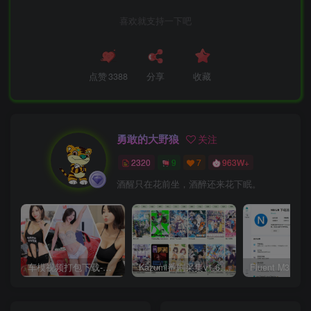
喜欢就支持一下吧
点赞
3388
分享
收藏
勇敢的大野狼
关注
2320
9
7
963W+
酒醒只在花前坐，酒醉还来花下眠。
车模视频打包下载-高清无水印版
Kazumi番剧采集v1.6.9：支持自定义规则+在线观看+弹幕，跨平台下载