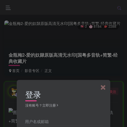
0
8184
3388
金瓶梅2-爱的奴隸原版高清无水印[国粤多音轨+简繁-经
典收藏片
首页
影音专区
正文
勇敢的大野狼
登录
关注
酒醒只在花前坐，酒醉还来花下眠。
没有账号？立即注册
用户名或邮箱