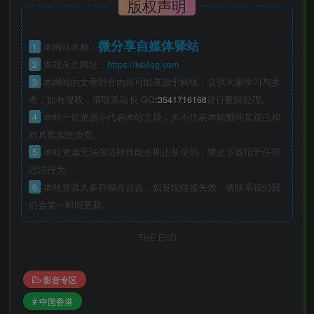
版权声明
微分享自媒体驿站
1
本网站名称：
2
本站永久网址：
https://ksvlog.com
3
本网站的文章部分内容可能来源于网络，仅供大家学习与参
考，如有侵权，请联系站长 QQ
:3541716168
进行删除处理。
4
本站一切资源不代表本站立场，并不代表本站赞同其观点和
对其真实性负责。
5
本站资源无法保证软件能长期正常使用，禁止下载用于任何
违法行为
6
本站资源大多存储在云盘，如发现链接失效，请联系我们我
们会第一时间更新。
THE END
影音专区
# 中国香港