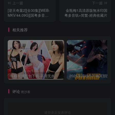
上一篇
下一篇
[逆天奇案2][全30集][WEB-
金瓶梅1高清原版無水印国
MKV/44.09G][国粤多音轨/
粤多音轨+简繁-經典收藏片
中文字幕][4K-2160P][H265]
相关推荐
车模视频打包下载-高清无水印版
2025美国动作片
评论
抢沙发
请登录后发表评论