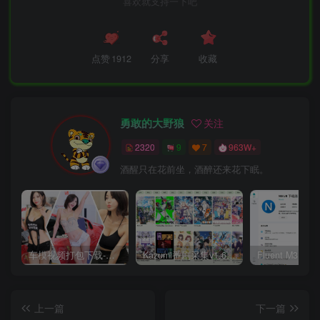
喜欢就支持一下吧
点赞
1912
分享
收藏
勇敢的大野狼
关注
2320
9
7
963W+
酒醒只在花前坐，酒醉还来花下眠。
车模视频打包下载-高清无水印版
Kazumi番剧采集v1.6.9：支持自定义规则+在线观看+弹幕，跨平台下载
上一篇
下一篇