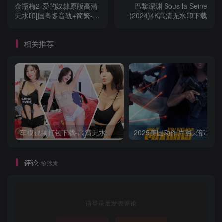
金瓶梅2-爱的奴隸原版高清
巴黎深渊 Sous la Seine
无水印[国粤多音轨+简繁-经
(2024)4K高清无水印下载
典收藏片
相关推荐
车模视频打包下载-高清无水印版
2025美国动作片
评论
抢沙发
请登录后发表评论