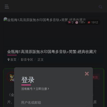
0
1W+
1912
金瓶梅1高清原版無水印国粤多音轨+简繁-經典收藏片
首页
影音专区
正文
勇敢的大野狼
登录
关注
酒醒只在花前坐，酒醉还来花下眠。
没有账号？立即注册
《金瓶梅》是由中国香港名威影业制作的94分钟情色影
片。该片由钱文琦执导，林伟健、徐少强、若菜光、上原
用户名或邮箱