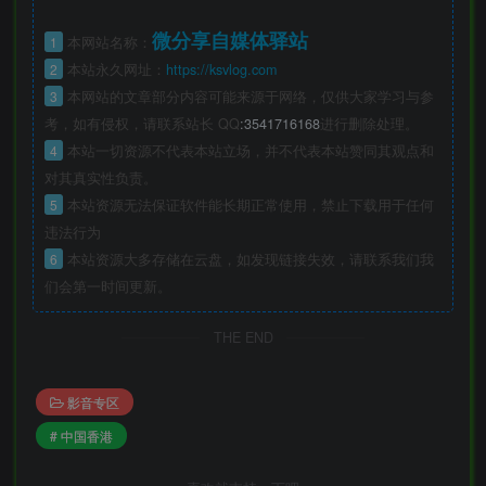
微分享自媒体驿站
1
本网站名称：
2
本站永久网址：
https://ksvlog.com
3
本网站的文章部分内容可能来源于网络，仅供大家学习与参
考，如有侵权，请联系站长 QQ
:3541716168
进行删除处理。
4
本站一切资源不代表本站立场，并不代表本站赞同其观点和
对其真实性负责。
5
本站资源无法保证软件能长期正常使用，禁止下载用于任何
违法行为
6
本站资源大多存储在云盘，如发现链接失效，请联系我们我
们会第一时间更新。
THE END
影音专区
# 中国香港