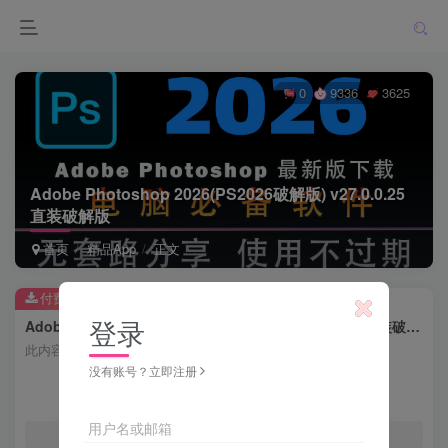
0
9336
3625
Adobe Photoshop 2026(PS2026破解版) v27.0.0.25
直装破解版
首页
精品App
正文
付费资源
登录
Adobe Photoshop 2026(PS2026破解版) v27.0.0.25 直装破解版
此内容为付费资源，请付费后查看
没有账号？立即注册
会员专属资源
用户名或邮箱
免费
免费
月度会员
年度会员