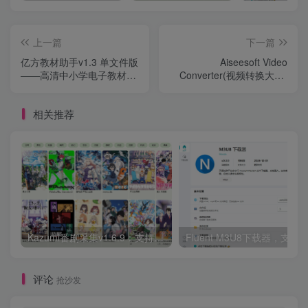
上一篇
下一篇
亿方教材助手v1.3 单文件版
Aiseesoft Video
——高清中小学电子教材下
Converter(视频转换大师)
载器
v10.8.60 多语便携版
相关推荐
Kazumi番剧采集v1.6.9：支持自定义规则+在线观看+弹幕，跨平台下载
Fluent M3U8下载器，支持
评论
抢沙发