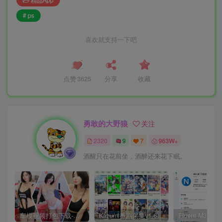
# ps
喜欢就支持一下吧
点赞
3625
分享
收藏
勇敢的大野狼
关注
2320
9
7
963W+
酒醒只在花前坐，酒醉还来花下眠。
车模视频打包下载-高清无水印版
Kazumi番剧采集v1.6.9：支持自定义规则+在线观看+弹幕，跨平台下载