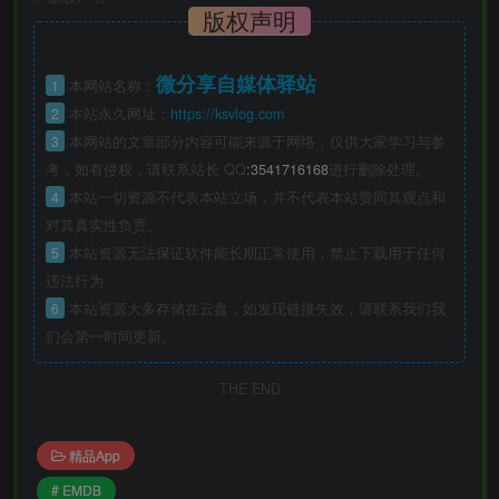
版权声明
微分享自媒体驿站
1
本网站名称：
2
本站永久网址：
https://ksvlog.com
3
本网站的文章部分内容可能来源于网络，仅供大家学习与参
考，如有侵权，请联系站长 QQ
:3541716168
进行删除处理。
4
本站一切资源不代表本站立场，并不代表本站赞同其观点和
对其真实性负责。
5
本站资源无法保证软件能长期正常使用，禁止下载用于任何
违法行为
6
本站资源大多存储在云盘，如发现链接失效，请联系我们我
们会第一时间更新。
THE END
精品App
# EMDB