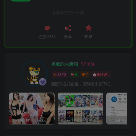
喜欢就支持一下吧
点赞
2834
分享
收藏
勇敢的大野狼
关注
2320
9
7
963W+
酒醒只在花前坐，酒醉还来花下眠。
车模视频打包下载-高清无水印版
Kazumi番剧采集v1.6.9：支持自定义规则+在线观看+弹幕，跨平台下载