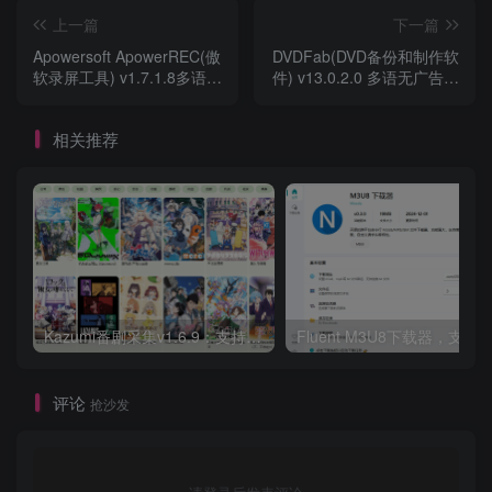
上一篇
下一篇
Apowersoft ApowerREC(傲
DVDFab(DVD备份和制作软
软录屏工具) v1.7.1.8多语无
件) v13.0.2.0 多语无广告便
广告便携版
携版
相关推荐
Kazumi番剧采集v1.6.9：支持自定义规则+在线观看+弹幕，跨平台下载
Fluent M3U8下载器，支持
评论
抢沙发