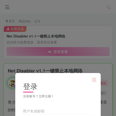
首页
精品App
正文
免费资源
Net Disabler v1.1一键禁止本地网络
此内容为免费资源，请登录后查看
登录查看
Net Disabler v1.1一键禁止本地网络
勇敢的大野狼
关注
登录
酒醒只在花前坐，酒醉还来花下眠。
0
6575
3521
没有账号？立即注册
青少年平均每天花9个小时使用媒体娱乐——这比他们睡觉
的时间还多，也比他们学习的时间多得多。
用户名或邮箱