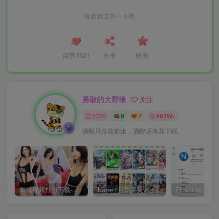
喜欢就支持一下吧
点赞
3521
分享
收藏
勇敢的大野狼
关注
2320
9
7
963W+
酒醒只在花前坐，酒醉还来花下眠。
车模视频打包下载-高清无水印版
Kazumi番剧采集v1.6.9：支持自定义规则+在线观看+弹幕，跨平台下载