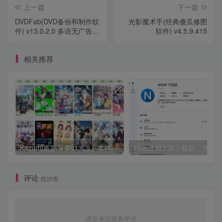
上一篇
下一篇
DVDFab(DVD备份和制作软
光影魔术手(经典傻瓜修图
件) v13.0.2.0 多语无广告便
软件) v4.5.9.415
携版
相关推荐
Kazumi番剧采集v1.6.9：支持自定义规则+在线观看+弹幕，跨平台下载
Fluent M3U8下载器，支持
评论
抢沙发
请登录后发表评论