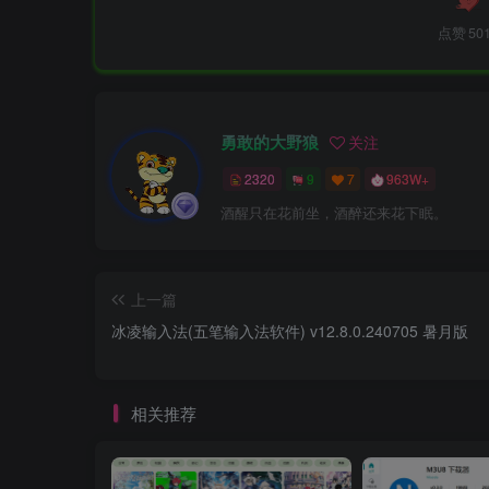
点赞
50
勇敢的大野狼
关注
2320
9
7
963W+
酒醒只在花前坐，酒醉还来花下眠。
上一篇
冰凌输入法(五笔输入法软件) v12.8.0.240705 暑月版
相关推荐