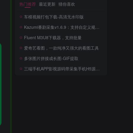
热门推荐
最近更新
猜你喜欢
车模视频打包下载-高清无水印版
Kazumi番剧采集v1.6.9：支持自定义规则+在线观看+弹幕，跨平台下载
Fluent M3U8下载器，支持批量
爱奇艺看图，一款纯净又强大的看图工具
多张图片拼接成长图-GIF提取
三端手机APP影视源码带采集手机H5源码带VIP卡密功能