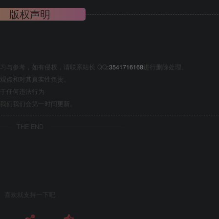
版权声明
习与参考，如有侵权，请联系站长 QQ
:3541716168
进行删除处理。
观点和对其真实性负责。
于任何违法行为
我们我们会第一时间更新。
THE END
喜欢就支持一下吧