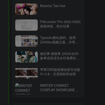
Bosomy Tae-hee
FileLocator Pro 2022.3420|
搜索神器，秒出结果
Typecho整站源码，使用
ZeVideo视频主题，并带有
采集功能
婚后事 婚後事 (2024)全20
集粤语高清无水印免费在线
观看-百度网盘下载
苹果CMS超级播放器专业版
V1.0.8：无需授权和加密
WINTER COMIKET
COSPLAY SHOWCASE コ
ミケ