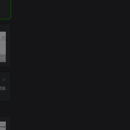
Fluent M3U8下载器，支持批量
爱奇艺看图，一款纯净又强大的看图工具
多张图片拼接成长图-GIF提取
篇
便携版