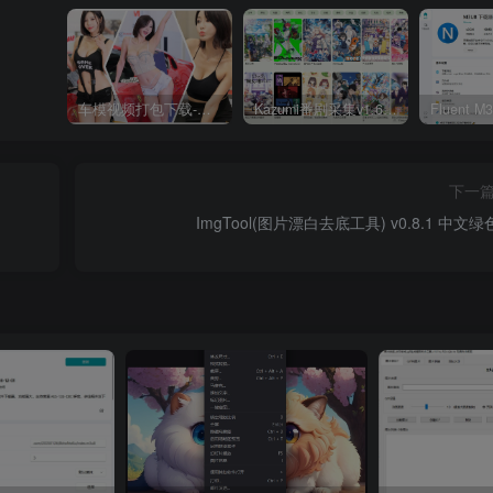
车模视频打包下载-高清无水印版
Kazumi番剧采集v1.6.9：支持自定义规则+在线观看+弹幕，跨平台下载
下一
ImgTool(图片漂白去底工具) v0.8.1 中文