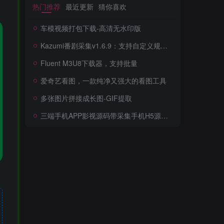
热门推荐
最近更新
猜你喜欢
车模视频打包下载-高清无水印版
Kazumi番剧采集v1.6.9：支持自定义规则+在线观看+弹幕，跨平台下载
Fluent M3U8下载器，支持批量
爱奇艺看图，一款纯净又强大的看图工具
多张图片拼接成长图-GIF提取
三端手机APP影视源码带采集手机H5源码带VIP卡密功能