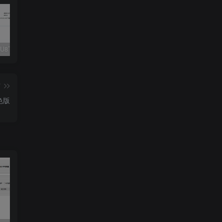
Fluent M3U8下载器，支持批量
爱奇艺看图，一款纯净又强大的看图工具
多张图片拼接成长图-GIF提取
篇
绿色版