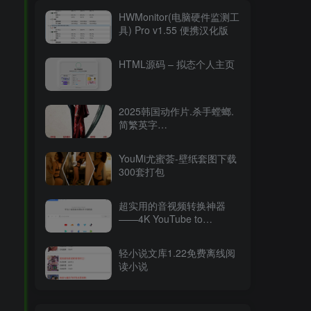
HWMonitor(电脑硬件监测工
具) Pro v1.55 便携汉化版
HTML源码 – 拟态个人主页
2025韩国动作片.杀手螳螂.
简繁英字
幕.Mantis.2025.2160p.WEB-
DL.DDP5.1.Atmos.HDR.H.26515.94GB
YouMi尤蜜荟-壁纸套图下载
300套打包
超实用的音视频转换神器
——4K YouTube to
MP3（v2025最新版）
轻小说文库1.22免费离线阅
读小说