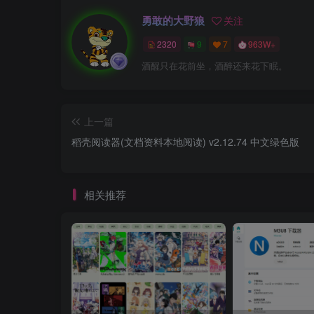
勇敢的大野狼
关注
2320
9
7
963W+
酒醒只在花前坐，酒醉还来花下眠。
上一篇
稻壳阅读器(文档资料本地阅读) v2.12.74 中文绿色版
相关推荐