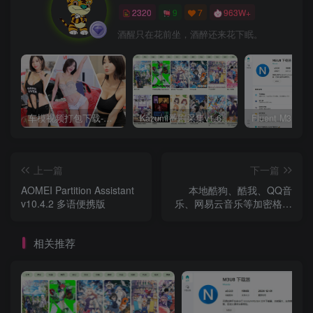
2320
9
7
963W+
酒醒只在花前坐，酒醉还来花下眠。
车模视频打包下载-高清无水印版
Kazumi番剧采集v1.6.9：支持自定义规则+在线观看+弹幕，跨平台下载
上一篇
下一篇
AOMEI Partition Assistant
本地酷狗、酷我、QQ音
v10.4.2 多语便携版
乐、网易云音乐等加密格式
转换，就这么简单
相关推荐