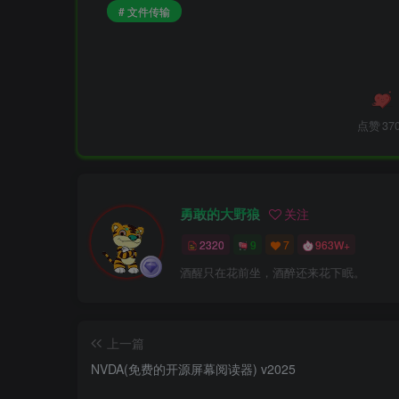
# 文件传输
点赞
37
勇敢的大野狼
关注
2320
9
7
963W+
酒醒只在花前坐，酒醉还来花下眠。
上一篇
NVDA(免费的开源屏幕阅读器) v2025