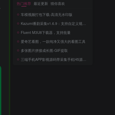
热门推荐
最近更新
猜你喜欢
省
车模视频打包下载-高清无水印版
Kazumi番剧采集v1.6.9：支持自定义规则+在线观看+弹幕，跨平台下载
Fluent M3U8下载器，支持批量
爱奇艺看图，一款纯净又强大的看图工具
多张图片拼接成长图-GIF提取
三端手机APP影视源码带采集手机H5源码带VIP卡密功能