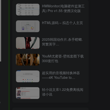
HWMonitor(电脑硬件监测工
具) Pro v1.55 便携汉化版
HTML源码 – 拟态个人主页
2025韩国动作片.杀手螳螂.
简繁英字
幕.Mantis.2025.2160p.WEB-
DL.DDP5.1.Atmos.HDR.H.26515.94GB
YouMi尤蜜荟-壁纸套图下载
300套打包
超实用的音视频转换神器
——4K YouTube to
MP3（v2025最新版）
轻小说文库1.22免费离线阅
读小说
需