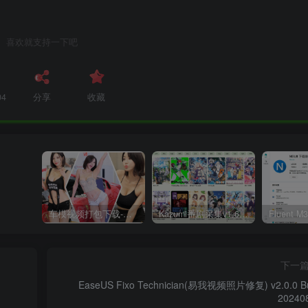
喜欢就支持一下吧
04
分享
收藏
车模视频打包下载-高清无水印版
Kazumi番剧采集v1.6.9：支持自定义规则+在线观看+弹幕，跨平台下载
下一
EaseUS Fixo Technician(易我视频照片修复) v2.0.0 Bu
20240