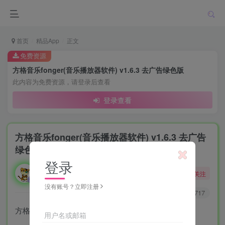
首页
精品App
正文
免费资源
方格音乐fonger(音乐播放器软件) v1.6.3 去广告绿色版
此内容为免费资源，请登录后查看
登录查看
方格音乐fonger(音乐播放器软件) v1.6.3 去广告
绿色版
登录
勇敢的大野狼
关注
酒醒只在花前坐，酒醉还来花下眠。
没有账号？立即注册
0
9140
2717
方格音乐播放器是一款功能强大的音乐播放器软件。
用户名或邮箱