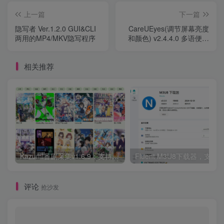
上一篇
下一篇
隐写者 Ver.1.2.0 GUI&CLI
CareUEyes(调节屏幕亮度
两用的MP4/MKV隐写程序
和颜色) v2.4.4.0 多语便携
版
相关推荐
Kazumi番剧采集v1.6.9：支持自定义规则+在线观看+弹幕，跨平台下载
Fluent M3U8下载器，支持
评论
抢沙发