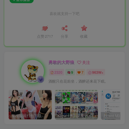
喜欢就支持一下吧
点赞
2717
分享
收藏
勇敢的大野狼
关注
2320
9
7
963W+
酒醒只在花前坐，酒醉还来花下眠。
车模视频打包下载-高清无水印版
Kazumi番剧采集v1.6.9：支持自定义规则+在线观看+弹幕，跨平台下载