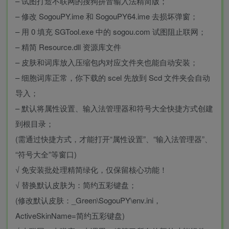
– 试图打造不联网的搜狗拼音输入法精简版；
– 修改 SogouPY.ime 和 SogouPY64.ime 去损坏弹窗；
– 用 0 填充 SGTool.exe 中的 sogou.com 试图阻止联网；
– 精简 Resource.dll 资源库文件
– 皮肤和词库放入压缩包内对应文件夹也能自动安装；
– 细胞词库正常，你下载的 scel 先放到 Scd 文件夹会自动
导入；
– 默认将属性设置、输入法管理器和符号大全快捷方式创建
到根目录；
(需通过快捷方式，才能打开“属性设置”、“输入法管理器”、
“符号大全”等窗口)
√ 免安装批处理精简绿化，仅保留核心功能！
√ 替换默认皮肤为：简约五彩键盘；
(修改默认皮肤：_Green\SogouPY\env.ini，
ActiveSkinName=简约五彩键盘)