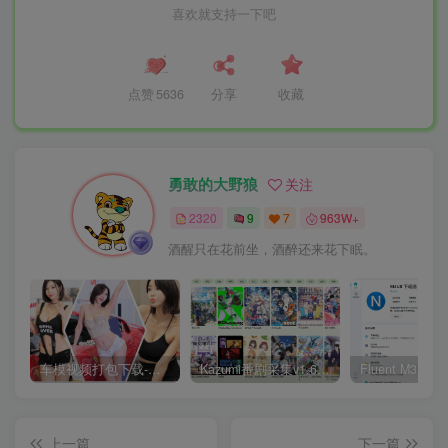
喜欢就支持一下吧
点赞
5636
分享
收藏
勇敢的大野狼
关注
2320
9
7
963W+
酒醒只在花前坐，酒醉还来花下眠。
车模视频打包下载-高清无水印版
Kazumi番剧采集v1.6.9：支持自定义规则+在线观看+弹幕，跨平台下载
上一篇
下一篇