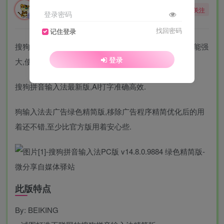
勇敢的大野狼
关注
登录密码
酒醒只在花前坐，酒醉还来花下眠。
找回密码
记住登录
搜狗输入法电脑版是装机必备软件,其打字准,词库全,功能强
登录
大,使得输入更高效.
搜狗拼音输入法最新版,AI打字准确高效.
狗输入法去广告绿色精简版,移除广告程序精简优化后的用
着还不错,至少比官方版用着安心些.
此版特点
By: BEIKING