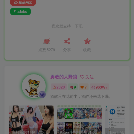
精品App
# adobe
喜欢就支持一下吧
点赞
5279
分享
收藏
勇敢的大野狼
关注
2320
9
7
963W+
酒醒只在花前坐，酒醉还来花下眠。
车模视频打包下载-高清无水印版
Kazumi番剧采集v1.6.9：支持自定义规则+在线观看+弹幕，跨平台下载