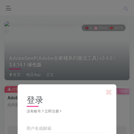
0
7912
5279
AdobeGenP(Adobe全家桶系列激活工具) v3.4.0 /
3.4.14.1 绿色版
首页
精品App
正文
付费资源
已售 1536
登录
AdobeGenP(Adobe全家桶系列激活工具) v3.4.0 / 3.4.14.1 绿色版
此内容为付费资源，请付费后查看
没有账号？立即注册
会员专属资源
用户名或邮箱
免费
免费
月度会员
年度会员