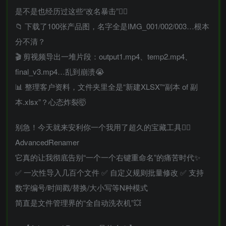
是不是也经历过这些“改名暴击”👇🏻
📁 下载了100张产品图，名字全是IMG_001/002/003…根本
分不清？
🎬 剪视频导出一堆片段：output1.mp4、temp2.mp4、
final_v3.mp4…乱到崩溃😭
📊 整理客户资料，文件夹里全是“新建XLSX”“副本 of 副
本.xlsx”？心态炸裂🤯
别急！今天就来安利你一个我用了超久的宝藏工具👉🏻
AdvancedRenamer
它真的让我彻底告别“一个一个右键重命名”的痛苦时代✨
✅ 一次性导入几百个文件 ✅ 自定义规则批量修改 ✅ 支持
数字编号/时间戳/替换/大小写等N种模式
简直是文件管理界的“全自动洗衣机”💥