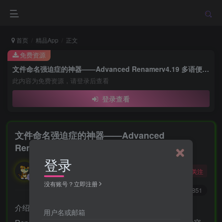
首页
精品App
正文
免费资源
文件命名强迫症的神器——Advanced Renamerv4.19 多语便携版
此内容为免费资源，请登录后查看
登录查看
文件命名强迫症的神器——Advanced
Renamerv4.19 多语便携版
登录
勇敢的大野狼
关注
酒醒只在花前坐，酒醉还来花下眠。
没有账号？立即注册
0
4652
851
介绍一款专治“文件命名强迫症”的神器——Advanced
用户名或邮箱