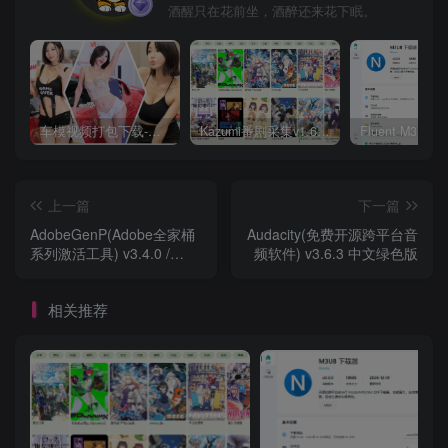
酒醒只在花前坐，酒醉还来花下眠。
车模视频打包下载-高清无水印版
Kazumi番剧采集v1.6.9：支持自定义规则+在线观看+弹幕，跨平台下载
上一篇
下一篇
AdobeGenP(Adobe全家桶
Audacity(免费开源跨平台音
系列激活工具) v3.4.0 /
频软件) v3.6.3 中文绿色版
3.4.14.1 绿色版
相关推荐