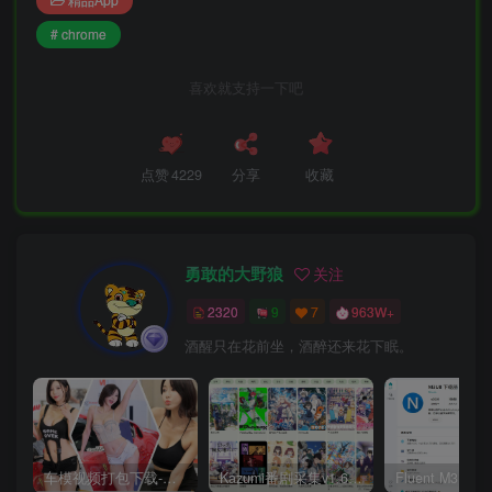
# chrome
喜欢就支持一下吧
点赞
4229
分享
收藏
勇敢的大野狼
关注
2320
9
7
963W+
酒醒只在花前坐，酒醉还来花下眠。
车模视频打包下载-高清无水印版
Kazumi番剧采集v1.6.9：支持自定义规则+在线观看+弹幕，跨平台下载