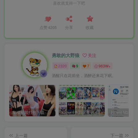
喜欢就支持一下吧
点赞
4205
分享
收藏
勇敢的大野狼
关注
2320
9
7
963W+
酒醒只在花前坐，酒醉还来花下眠。
车模视频打包下载-高清无水印版
Kazumi番剧采集v1.6.9：支持自定义规则+在线观看+弹幕，跨平台下载
上一篇
下一篇