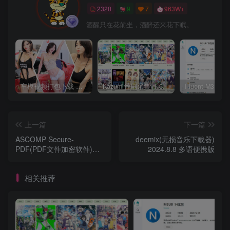
2320
9
7
963W+
酒醒只在花前坐，酒醉还来花下眠。
车模视频打包下载-高清无水印版
Kazumi番剧采集v1.6.9：支持自定义规则+在线观看+弹幕，跨平台下载
上一篇
下一篇
ASCOMP Secure-
deemix(无损音乐下载器)
PDF(PDF文件加密软件)
2024.8.8 多语便携版
Pro v2.010 便携版
相关推荐