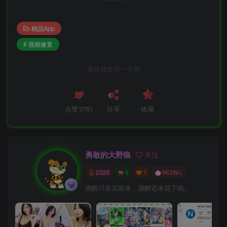
精品App
# 视频修复
喜欢就支持一下吧
点赞
3761
分享
收藏
勇敢的大野狼
关注
2320
9
7
963W+
酒醒只在花前坐，酒醉还来花下眠。