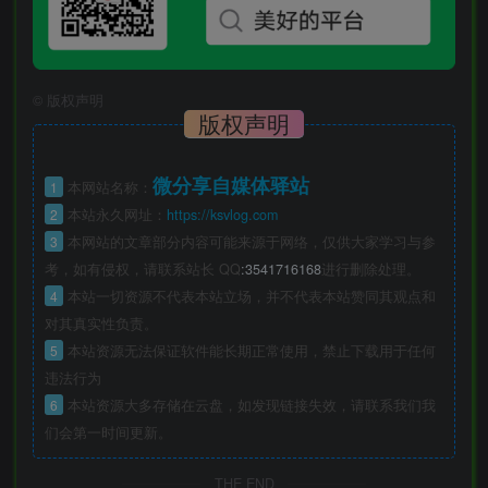
©
版权声明
版权声明
微分享自媒体驿站
1
本网站名称：
2
本站永久网址：
https://ksvlog.com
3
本网站的文章部分内容可能来源于网络，仅供大家学习与参
考，如有侵权，请联系站长 QQ
:3541716168
进行删除处理。
4
本站一切资源不代表本站立场，并不代表本站赞同其观点和
对其真实性负责。
5
本站资源无法保证软件能长期正常使用，禁止下载用于任何
违法行为
6
本站资源大多存储在云盘，如发现链接失效，请联系我们我
们会第一时间更新。
THE END