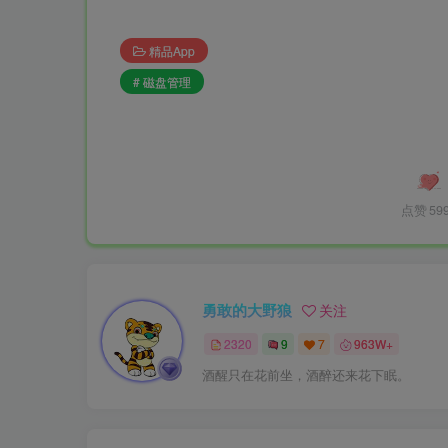
精品App
# 磁盘管理
点赞
59
勇敢的大野狼
关注
2320
9
7
963W+
酒醒只在花前坐，酒醉还来花下眠。