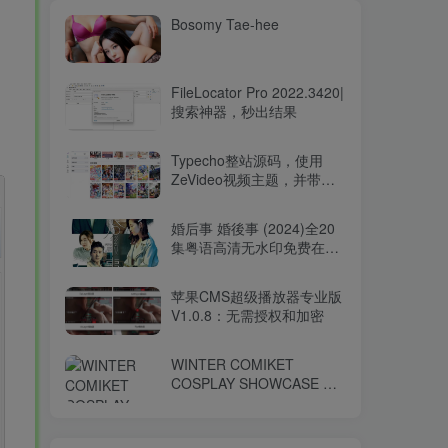
Bosomy Tae-hee
FileLocator Pro 2022.3420|
。
搜索神器，秒出结果
Typecho整站源码，使用
ZeVideo视频主题，并带有
采集功能
婚后事 婚後事 (2024)全20
集粤语高清无水印免费在线
观看-百度网盘下载
苹果CMS超级播放器专业版
V1.0.8：无需授权和加密
WINTER COMIKET
COSPLAY SHOWCASE コ
ミケ