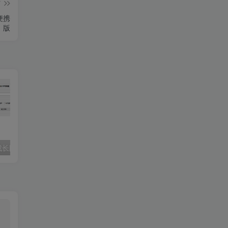
篇
语便携
版
长图-GIF提取
桌面便签助手Simple Sticky Notes_v6.8汉化版