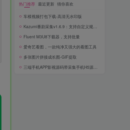
热门推荐
最近更新
猜你喜欢
车模视频打包下载-高清无水印版
Kazumi番剧采集v1.6.9：支持自定义规则+在线观看+弹幕，跨平台下载
Fluent M3U8下载器，支持批量
爱奇艺看图，一款纯净又强大的看图工具
多张图片拼接成长图-GIF提取
三端手机APP影视源码带采集手机H5源码带VIP卡密功能