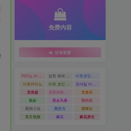
免费内容
登录查看
轻
카지노 비트코인
암호 화폐 카지노
비트코인카지노
비트카지노
비트 코인 온라인 카지노
모바일 비트 코인 카지노
龙珠超
龙卷风收音机
龙卷风
鼠标
黑金风暴
黑科技
黑洞小说
黑亚当
黄蜂女
黄瓜视频
麻豆
麻花原生