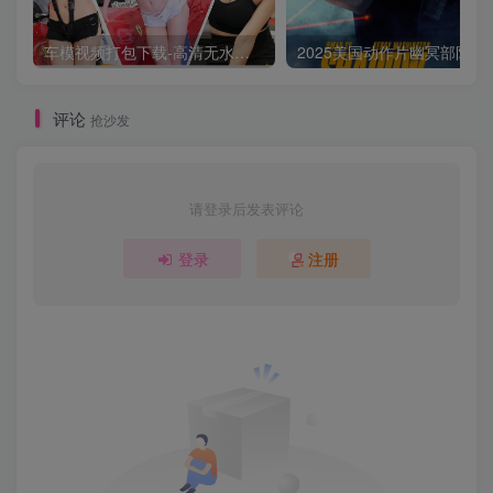
车模视频打包下载-高清无水印版
2025美国动作片
评论
抢沙发
请登录后发表评论
登录
注册