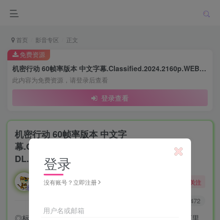
首页
影音专区
正文
免费资源
机密行动 60帧率版本 中文字幕.Classified.2024.2160p.WEB-DL.AAC.H265.60fps
此内容为免费资源，请登录后查看
登录查看
机密行动 60帧率版本 中文字
幕.Classified.2024.2160p.WEB-
DL.AAC.H265.60fps
登录
勇敢的大野狼
关注
没有账号？立即注册
酒醒只在花前坐，酒醉还来花下眠。
0
3644
472
用户名或邮箱
◎标 题 机密行动/百度网盘/迅雷网盘/夸克网盘/阿里