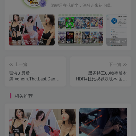
酒醒只在花前坐，酒醉还来花下眠。
车模视频打包下载-高清无水印版
Kazumi番剧采集v1.6.9：支持自定义规则+在线观看+弹幕，跨平台下载
上一篇
下一篇
毒液3 最后一
黑雀特工60帧率版本
舞.Venom.The.Last.Dance.2024-
HDR+杜比视界双版本 国英
中英字幕高清版
多音轨+中文字
幕].2024.2160p.WEB-
相关推荐
DL.DDP5.1.Atmos.H265.60fps.