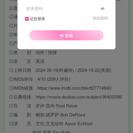
云盘下载
登录密码
◎译 名 绝命杀手 / 杀手有情
找回密码
记住登录
◎片 名 Classified
◎年 代 2024
登录
◎产 地 保加利亚
◎类 别 动作 / 惊悚
◎语 言 英语
◎上映日期 2024-09-19(科威特) / 2024-10-22(美国)
◎IMDb评分 4/10 (239人评价)
◎IMDb链接 https://www.imdb.com/title/tt27714840/
◎豆瓣链接 https://movie.douban.com/subject/36402098/
◎导 演 罗伊·雷内 Roel Reiné
◎编 剧 鲍勃·德罗萨 Bob DeRosa
◎演 员 艾伦·艾克哈特 Aaron Eckhart
蒂姆·罗斯 Tim Roth