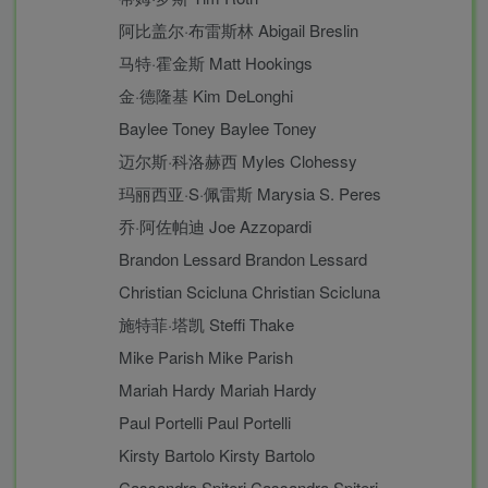
阿比盖尔·布雷斯林 Abigail Breslin
马特·霍金斯 Matt Hookings
金·德隆基 Kim DeLonghi
Baylee Toney Baylee Toney
迈尔斯·科洛赫西 Myles Clohessy
玛丽西亚·S·佩雷斯 Marysia S. Peres
乔·阿佐帕迪 Joe Azzopardi
Brandon Lessard Brandon Lessard
Christian Scicluna Christian Scicluna
施特菲·塔凯 Steffi Thake
Mike Parish Mike Parish
Mariah Hardy Mariah Hardy
Paul Portelli Paul Portelli
Kirsty Bartolo Kirsty Bartolo
Cassandra Spiteri Cassandra Spiteri