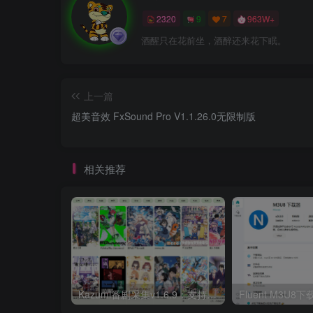
2320
9
7
963W+
酒醒只在花前坐，酒醉还来花下眠。
上一篇
超美音效 FxSound Pro V1.1.26.0无限制版
相关推荐
Kazumi番剧采集v1.6.9：支持自定义规则+在线观看+弹幕，跨平台下载
Fluent M3U