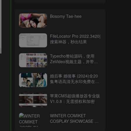
Bosomy Tae-hee
FileLocator Pro 2022.3420|
搜索神器，秒出结果
Typecho整站源码，使用
ZeVideo视频主题，并带有
采集功能
婚后事 婚後事 (2024)全20
集粤语高清无水印免费在线
观看-百度网盘下载
苹果CMS超级播放器专业版
V1.0.8：无需授权和加密
。
WINTER COMIKET
COSPLAY SHOWCASE コ
ミケ