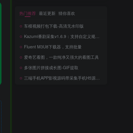
热门推荐
最近更新
猜你喜欢
车模视频打包下载-高清无水印版
Kazumi番剧采集v1.6.9：支持自定义规则+在线观看+弹幕，跨平台下载
Fluent M3U8下载器，支持批量
爱奇艺看图，一款纯净又强大的看图工具
多张图片拼接成长图-GIF提取
三端手机APP影视源码带采集手机H5源码带VIP卡密功能