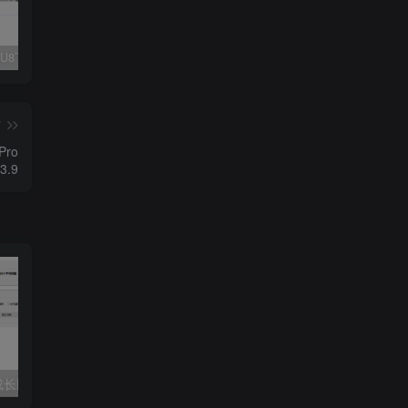
Fluent M3U8下载器，支持批量
爱奇艺看图，一款纯净又强大的看图工具
多张图片拼接成长图-GIF提取
篇
Pro
.3.9
长图-GIF提取
桌面便签助手Simple Sticky Notes_v6.8汉化版