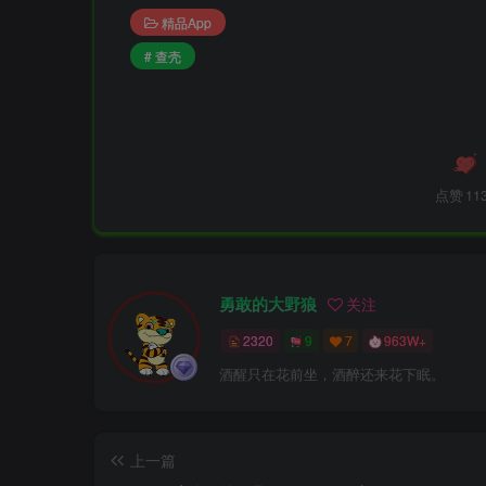
精品App
# 查壳
点赞
11
勇敢的大野狼
关注
2320
9
7
963W+
酒醒只在花前坐，酒醉还来花下眠。
上一篇