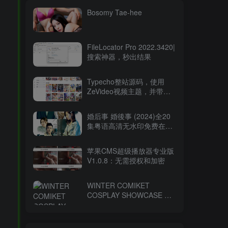
Bosomy Tae-hee
FileLocator Pro 2022.3420|
搜索神器，秒出结果
Typecho整站源码，使用
ZeVideo视频主题，并带有
采集功能
婚后事 婚後事 (2024)全20
集粤语高清无水印免费在线
观看-百度网盘下载
苹果CMS超级播放器专业版
V1.0.8：无需授权和加密
WINTER COMIKET
COSPLAY SHOWCASE コ
ミケ