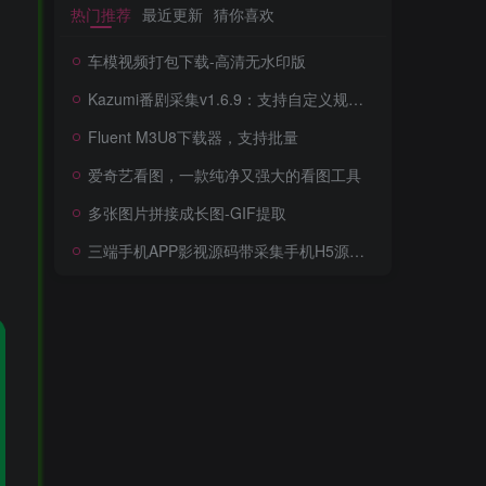
热门推荐
最近更新
猜你喜欢
车模视频打包下载-高清无水印版
Kazumi番剧采集v1.6.9：支持自定义规则+在线观看+弹幕，跨平台下载
Fluent M3U8下载器，支持批量
爱奇艺看图，一款纯净又强大的看图工具
多张图片拼接成长图-GIF提取
三端手机APP影视源码带采集手机H5源码带VIP卡密功能