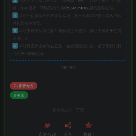
3
本网站的文章部分内容可能来源于网络，仅供大家学习与参
考，如有侵权，请联系站长 QQ
:3541716168
进行删除处理。
4
本站一切资源不代表本站立场，并不代表本站赞同其观点和
对其真实性负责。
5
本站资源无法保证软件能长期正常使用，禁止下载用于任何
违法行为
6
本站资源大多存储在云盘，如发现链接失效，请联系我们我
们会第一时间更新。
THE END
影音专区
# 美国
喜欢就支持一下吧
点赞
4366
分享
收藏
1