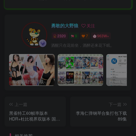
勇敢的大野狼
关注
2320
9
7
963W+
酒醒只在花前坐，酒醉还来花下眠。
车模视频打包下载-高清无水印版
Kazumi番剧采集v1.6.9：支持自定义规则+在线观看+弹幕，跨平台下载
上一篇
下一篇
黑雀特工60帧率版本
李海仁弹钢琴合集打包下载
HDR+杜比视界双版本 国英
89集
多音轨+中文字
幕].2024.2160p.WEB-
相关推荐