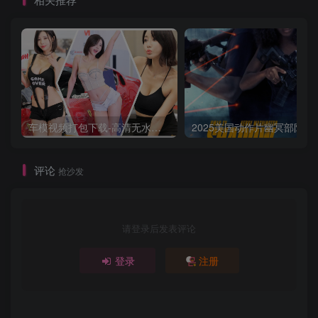
DL.DDP5.1.Atmos.H265.60fps.HDR.DV.2Audio
车模视频打包下载-高清无水印版
2025美国动作片
评论
抢沙发
请登录后发表评论
登录
注册