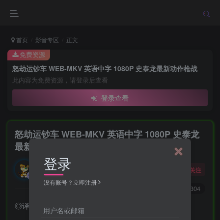
首页
影音专区
正文
免费资源
怒劫运钞车 WEB-MKV 英语中字 1080P 史泰龙最新动作枪战
此内容为免费资源，请登录后查看
登录查看
怒劫运钞车 WEB-MKV 英语中字 1080P 史泰龙
最新动作枪战
登录
勇敢的大野狼
关注
酒醒只在花前坐，酒醉还来花下眠。
没有账号？立即注册
0
3718
1304
◎译 名 怒劫运钞车 / 装甲车
用户名或邮箱