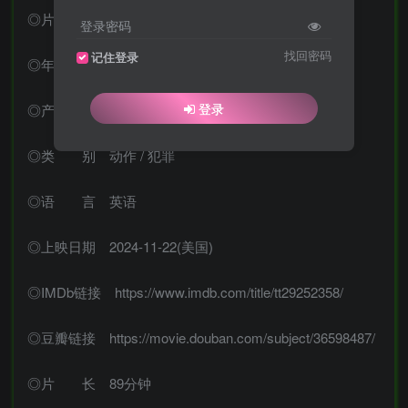
◎片 名 Armor
登录密码
找回密码
记住登录
◎年 代 2024
登录
◎产 地 美国
◎类 别 动作 / 犯罪
◎语 言 英语
◎上映日期 2024-11-22(美国)
◎IMDb链接 https://www.imdb.com/title/tt29252358/
◎豆瓣链接 https://movie.douban.com/subject/36598487/
◎片 长 89分钟