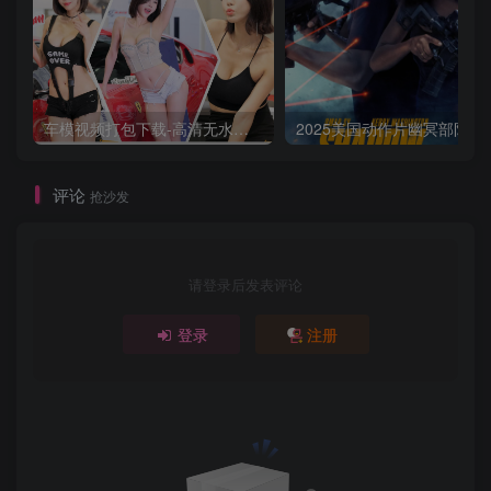
车模视频打包下载-高清无水印版
2025美国动作片
评论
抢沙发
请登录后发表评论
登录
注册