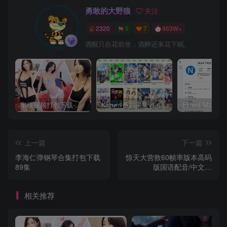
勇敢的大野狼
关注
2320
9
7
963W+
酒醒只在花前坐，酒醉还来花下眠。
车模视频打包下载-高清无水印版
Kazumi番剧采集v1.6.9：支持自定义规则+在线观看+弹幕，跨平台下载
上一篇
下一篇
李海仁弹钢琴合集打包下载
惊天大营救60帧率版本高码
89集
版国语配音/中文字
幕].Striking.Rescue.2024.2160
DL.AAC.H265.60fps
相关推荐