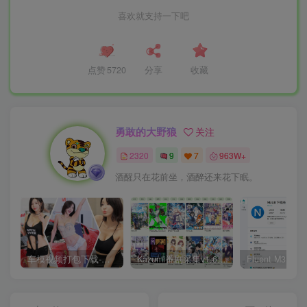
喜欢就支持一下吧
点赞
5720
分享
收藏
勇敢的大野狼
关注
2320
9
7
963W+
酒醒只在花前坐，酒醉还来花下眠。
车模视频打包下载-高清无水印版
Kazumi番剧采集v1.6.9：支持自定义规则+在线观看+弹幕，跨平台下载