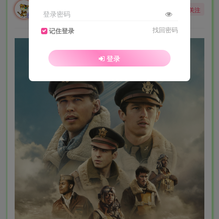
勇敢的大野狼
关注
登录密码
酒醒只在花前坐，酒醉还来花下眠。
找回密码
记住登录
登录