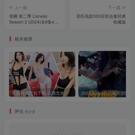
上一篇
下一篇
母狮 第二季 Lioness
邵氏电影500百部合集经典
Season 2 (2024)全8集4K
收藏版
中字
相关推荐
车模视频打包下载-高清无水印版
2025美国动作片
评论
抢沙发